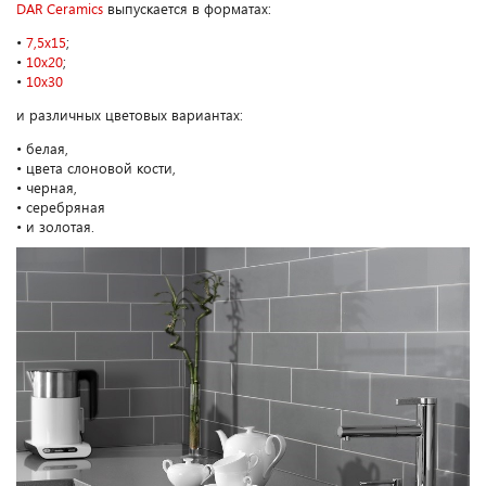
DAR Ceramics
выпускается в форматах:
•
7,5x15
;
•
10x20
;
•
10х30
и различных цветовых вариантах:
• белая,
• цвета слоновой кости,
• черная,
• серебряная
• и золотая.