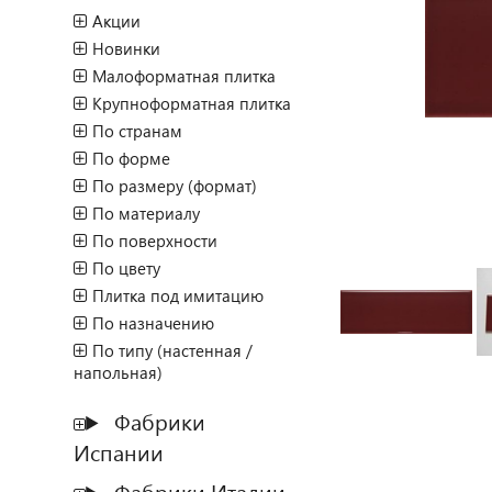
Акции
Новинки
Малоформатная плитка
Крупноформатная плитка
По странам
По форме
По размеру (формат)
По материалу
По поверхности
По цвету
Плитка под имитацию
По назначению
По типу (настенная /
напольная)
Фабрики
Испании