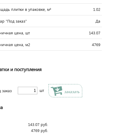
щадь плитки в упаковке, м²
1.02
вар "Под заказ"
Да
ничная цена, шт
143.07
ничная цена, м2
4769
атки и поступления
шт
д заказ
заказать
а
143.07
руб.
4769
руб.