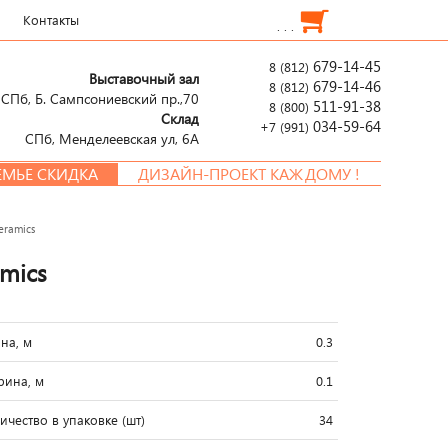
Контакты
. . .
679-14-45
8 (812)
Выставочный зал
679-14-46
8 (812)
СПб, Б. Сампсониевский пр.,70
511-91-38
8 (800)
Склад
034-59-64
+7 (991)
СПб, Менделеевcкая ул, 6А
 СКИДКА
ДИЗАЙН-ПРОЕКТ КАЖДОМУ !
eramics
amics
на, м
0.3
ина, м
0.1
ичество в упаковке (шт)
34