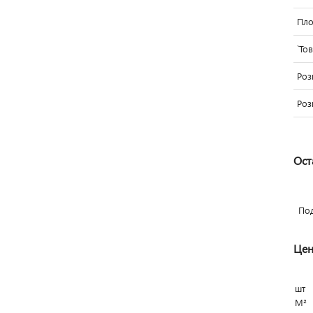
Пло
`То
Роз
Роз
Ост
По
Цен
шт
М²