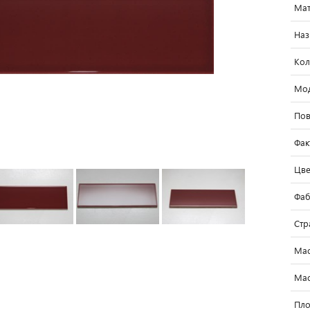
Мат
Наз
Кол
Мо
Пов
Фак
Цве
Фаб
Стр
Мас
Мас
Пло