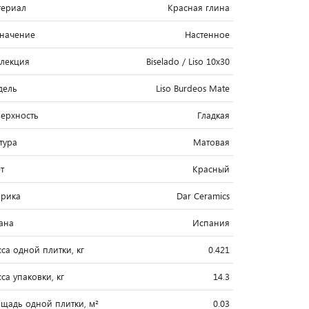
ериал
Красная глина
начение
Настенное
лекция
Biselado / Liso 10x30
дель
Liso Burdeos Mate
ерхность
Гладкая
тура
Матовая
т
Красный
рика
Dar Ceramics
ана
Испания
са одной плитки, кг
0.421
са упаковки, кг
14.3
щадь одной плитки, м²
0.03