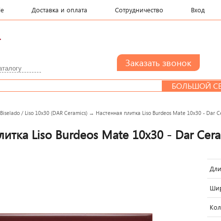
le
Доставка и оплата
Сотрудничество
Вход
.
БОЛЬШОЙ СЕМЬЕ
→
Biselado / Liso 10x30 (DAR Ceramics)
→
Настенная плитка Liso Burdeos Mate 10x30 - Dar C
итка Liso Burdeos Mate 10x30 - Dar Cer
Дли
Шир
Кол