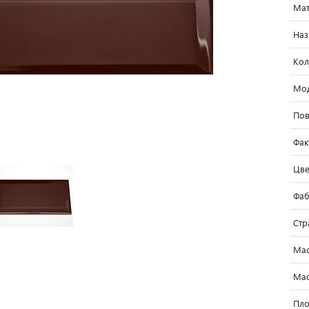
Мат
Наз
Кол
Мо
Пов
Фак
Цве
Фаб
Стр
Мас
Мас
Пло