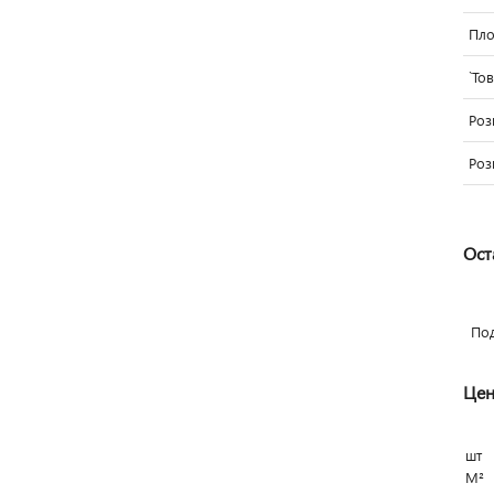
Пло
`То
Роз
Роз
Ост
По
Цен
шт
М²