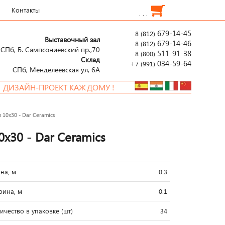
Контакты
. . .
679-14-45
8 (812)
Выставочный зал
679-14-46
8 (812)
СПб, Б. Сампсониевский пр.,70
511-91-38
8 (800)
Склад
034-59-64
+7 (991)
СПб, Менделеевcкая ул, 6А
ЗАЙН-ПРОЕКТ КАЖДОМУ !
o 10x30 - Dar Ceramics
0x30 - Dar Ceramics
на, м
0.3
ина, м
0.1
ичество в упаковке (шт)
34