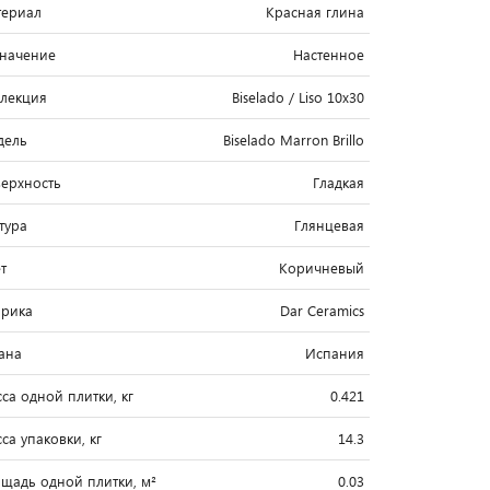
ериал
Красная глина
начение
Настенное
лекция
Biselado / Liso 10x30
дель
Biselado Marron Brillo
ерхность
Гладкая
тура
Глянцевая
т
Коричневый
рика
Dar Ceramics
ана
Испания
са одной плитки, кг
0.421
са упаковки, кг
14.3
щадь одной плитки, м²
0.03