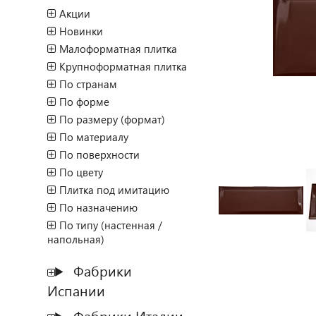
Акции
Новинки
Малоформатная плитка
Крупноформатная плитка
По странам
По форме
По размеру (формат)
По материалу
По поверхности
По цвету
Плитка под имитацию
По назначению
По типу (настенная /
напольная)
Фабрики
Испании