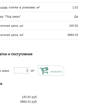
щадь плитки в упаковке, м²
1.02
вар "Под заказ"
Да
ничная цена, шт
145.93
ничная цена, м2
4864.33
атки и поступления
шт
д заказ
заказать
а
145.93
руб.
4864,33
руб.