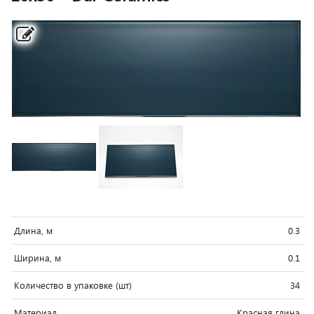
Длина, м
0.3
Ширина, м
0.1
Количество в упаковке (шт)
34
Материал
Красная глина