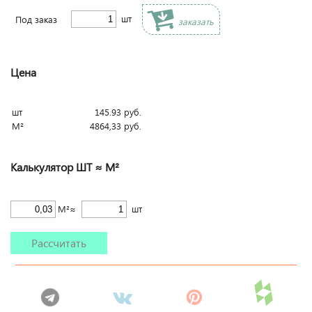
шт
Под заказ
заказать
Цена
шт
145.93
руб.
М²
4864,33
руб.
Калькулятор ШТ ≈ М²
М²≈
шт
Рассчитать