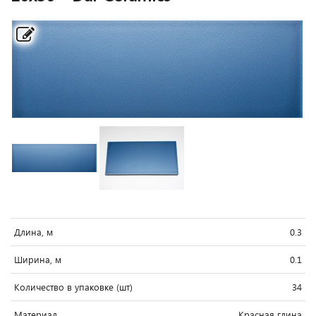
Длина, м
0.3
Ширина, м
0.1
Количество в упаковке (шт)
34
Материал
Красная глина