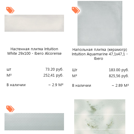
Настенная плитка Intuition
Напольная плитка (керамогр)
White 29x100 - Ibero Alcorense
Intuition Aquamarine 47,1x47,1 -
Ibero
шт
73.20
руб.
Шт
183.00
руб.
М²
252,41
руб.
М²
825,56
руб.
В наличии
~ 2.9 М²
В наличии
~ 2.89 М²