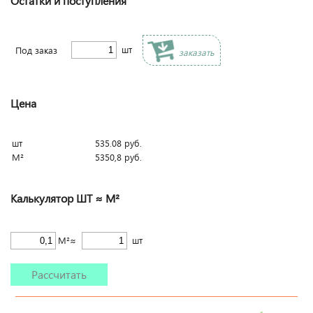
Остатки и поступления
шт
Под заказ
заказать
Цена
шт
535.08
руб.
М²
5350,8
руб.
Калькулятор ШТ ≈ М²
М²≈
шт
Рассчитать