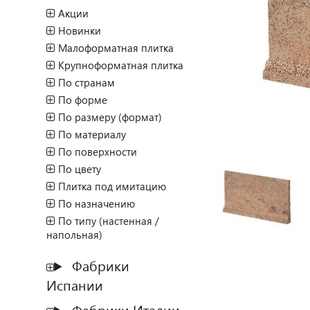
Акции
Новинки
Малоформатная плитка
Крупноформатная плитка
По странам
По форме
По размеру (формат)
По материалу
По поверхности
По цвету
Плитка под имитацию
По назначению
По типу (настенная /
напольная)
Фабрики
Испании