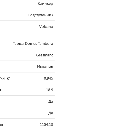
Клинкер
Подступенник
Volcano
Tabica Domus Tambora
Gresmanc
Испания
ки, кг
0.945
г
18.9
Да
"
Да
шт
1154.13