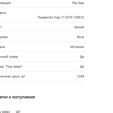
лекция
The Gap
дель
Пьедестал Gap (7.3374.7.000.0)
т
Белый
рика
Roca
ана
Испания
чный товар
Да
вар "Под заказ"
Да
ничная цена, шт
7249
атки и поступления
д заказ
Шт