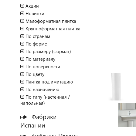
Акции
Новинки
Малоформатная плитка
Крупноформатная плитка
По странам
По форме
По размеру (формат)
По материалу
По поверхности
По цвету
Плитка под имитацию
По назначению
По типу (настенная /
напольная)
Фабрики
Испании