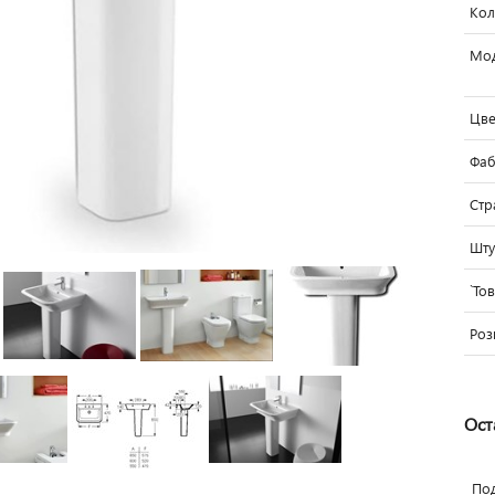
Кол
Мо
Цве
Фаб
Стр
Шту
`То
Роз
Ост
По