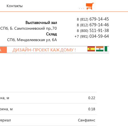
Контакты
. . .
679-14-45
8 (812)
Выставочный зал
679-14-46
8 (812)
СПб, Б. Сампсониевский пр.,70
511-91-38
8 (800)
Склад
034-59-64
+7 (991)
СПб, Менделеевcкая ул, 6А
ДИЗАЙН-ПРОЕКТ КАЖДОМУ !
на, м
0.22
ина, м
0.18
ериал
Санфаянс