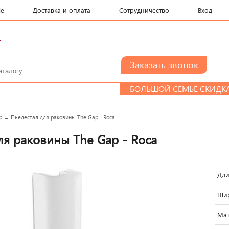
le
Доставка и оплата
Сотрудничество
Вход
.
БОЛЬШОЙ СЕМЬЕ СКИДКА
p
→
Пьедестал для раковины The Gap - Roca
ля раковины The Gap - Roca
Дли
Шир
Мат