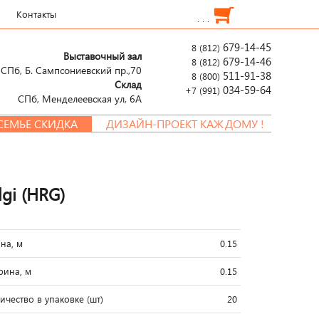
Контакты
. . .
679-14-45
8 (812)
Выставочный зал
679-14-46
8 (812)
СПб, Б. Сампсониевский пр.,70
511-91-38
8 (800)
Склад
034-59-64
+7 (991)
СПб, Менделеевcкая ул, 6А
Е СКИДКА
ДИЗАЙН-ПРОЕКТ КАЖДОМУ !
gi (HRG)
на, м
0.15
ина, м
0.15
ичество в упаковке (шт)
20