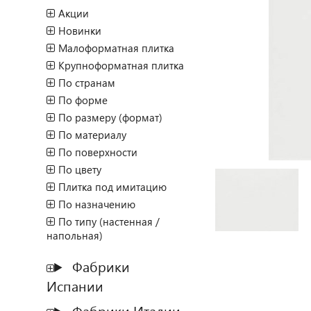
Акции
Новинки
Малоформатная плитка
Крупноформатная плитка
По странам
По форме
По размеру (формат)
По материалу
По поверхности
По цвету
Плитка под имитацию
По назначению
По типу (настенная /
напольная)
Фабрики
Испании