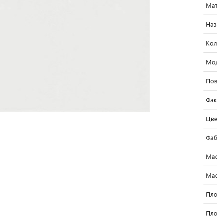
Мат
Наз
Кол
Мо
Пов
Фак
Цве
Фаб
Мас
Мас
Пло
Пло