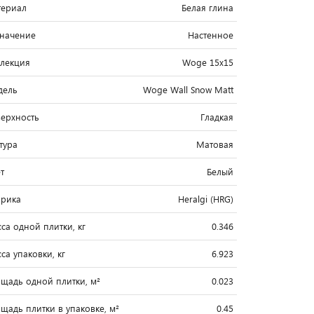
ериал
Белая глина
начение
Настенное
лекция
Woge 15x15
дель
Woge Wall Snow Matt
ерхность
Гладкая
тура
Матовая
т
Белый
рика
Heralgi (HRG)
са одной плитки, кг
0.346
са упаковки, кг
6.923
щадь одной плитки, м²
0.023
щадь плитки в упаковке, м²
0.45