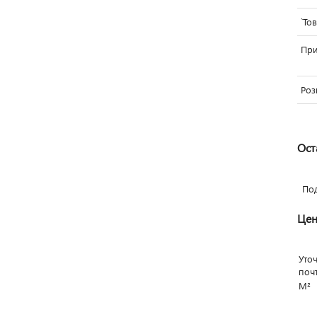
`То
Пр
Роз
Ост
По
Цен
Уто
поч
М²