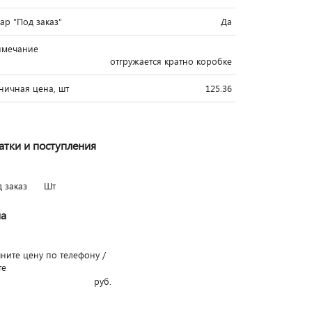
вар "Под заказ"
Да
имечание
отгружается кратно коробке
ничная цена, шт
125.36
атки и поступления
д заказ
Шт
а
чните цену по телефону /
те
руб.