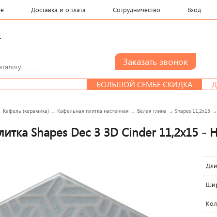
le
Доставка и оплата
Сотрудничество
Вход
.
БОЛЬШОЙ СЕМЬЕ СКИДКА
ДИЗАЙН-ПР
→
Кафель (керамика)
→
Кафельная плитка настенная
→
Белая глина
→
Shapes 11,2x15
итка Shapes Dec 3 3D Cinder 11,2x15 - H
Дли
Шир
Кол