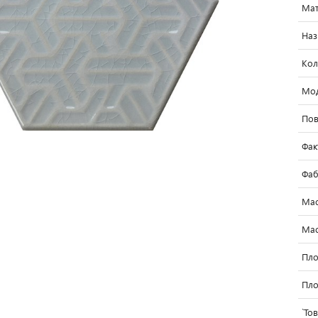
Мат
Наз
Кол
Мо
Пов
Фак
Фаб
Мас
Мас
Пло
Пло
`То