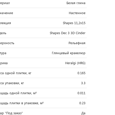
ериал
Белая глина
начение
Настенное
лекция
Shapes 11,2x15
дель
Shapes Dec 3 3D Cinder
ерхность
Рельефная
тура
Глянцевый кракелюр
рика
Heralgi (HRG)
са одной плитки, кг
0.165
са упаковки, кг
3.3
щадь одной плитки, м²
0.011
щадь плитки в упаковке, м²
0.23
вар "Под заказ"
Да