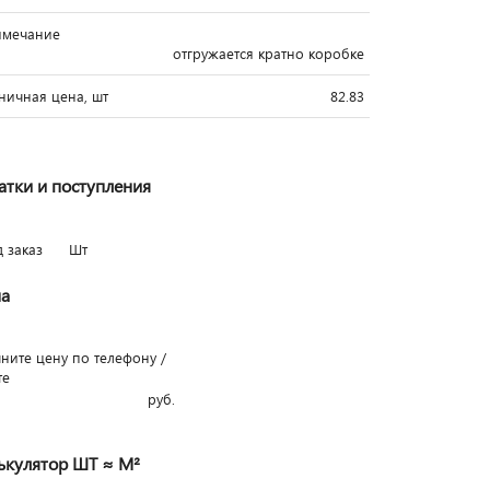
имечание
отгружается кратно коробке
ничная цена, шт
82.83
атки и поступления
д заказ
Шт
а
чните цену по телефону /
те
руб.
ькулятор ШТ ≈ М²