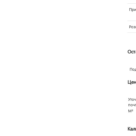
Пр
Роз
Ост
По
Цен
Уто
поч
М²
Кал