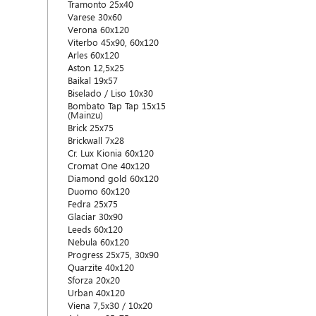
Tramonto 25x40
Varese 30x60
Verona 60x120
Viterbo 45x90, 60x120
Arles 60x120
Aston 12,5x25
Baikal 19x57
Biselado / Liso 10x30
Bombato Tap Tap 15x15
(Mainzu)
Brick 25x75
Brickwall 7x28
Cr. Lux Kionia 60x120
Cromat One 40x120
Diamond gold 60x120
Duomo 60x120
Fedra 25x75
Glaciar 30x90
Leeds 60x120
Nebula 60x120
Progress 25x75, 30x90
Quarzite 40x120
Sforza 20x20
Urban 40x120
Viena 7,5x30 / 10x20