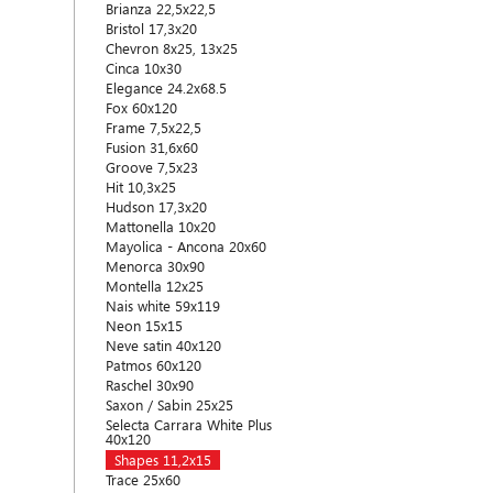
Brianza 22,5x22,5
Bristol 17,3x20
Chevron 8x25, 13x25
Cinca 10x30
Elegance 24.2x68.5
Fox 60x120
Frame 7,5x22,5
Fusion 31,6x60
Groove 7,5x23
Hit 10,3x25
Hudson 17,3x20
Mattonella 10x20
Mayolica - Ancona 20x60
Menorca 30x90
Montella 12x25
Nais white 59x119
Neon 15x15
Neve satin 40x120
Patmos 60x120
Raschel 30x90
Saxon / Sabin 25x25
Selecta Carrara White Plus
40x120
Shapes 11,2x15
Trace 25x60