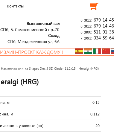
Контакты
. . .
679-14-45
8 (812)
Выставочный зал
679-14-46
8 (812)
СПб, Б. Сампсониевский пр.,70
511-91-38
8 (800)
Склад
034-59-64
+7 (991)
СПб, Менделеевcкая ул, 6А
ОЕКТ КАЖДОМУ !
→
Настенная плитка Shapes Dec 3 3D Cinder 11,2x15 - Heralgi (HRG)
eralgi (HRG)
на, м
0.15
ина, м
0.112
ичество в упаковке (шт)
20