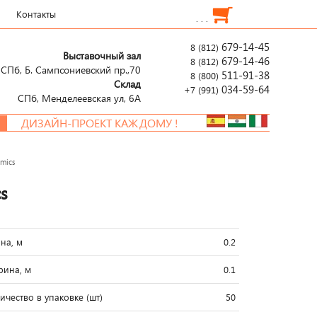
Контакты
. . .
679-14-45
8 (812)
Выставочный зал
679-14-46
8 (812)
СПб, Б. Сампсониевский пр.,70
511-91-38
8 (800)
Склад
034-59-64
+7 (991)
СПб, Менделеевcкая ул, 6А
ДИЗАЙН-ПРОЕКТ КАЖДОМУ !
amics
cs
на, м
0.2
ина, м
0.1
ичество в упаковке (шт)
50