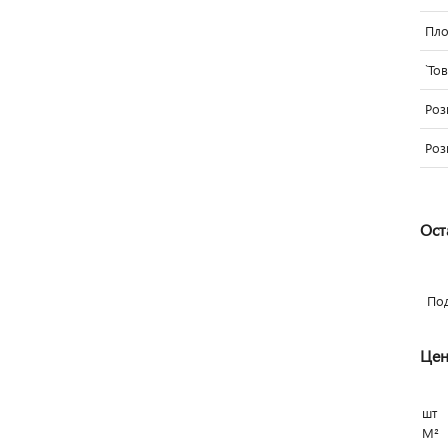
Пло
`То
Роз
Роз
Ост
По
Цен
шт
М²