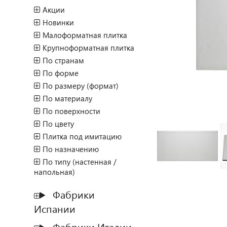
Акции
Новинки
Малоформатная плитка
Крупноформатная плитка
По странам
По форме
По размеру (формат)
По материалу
По поверхности
По цвету
Плитка под имитацию
По назначению
По типу (настенная /
напольная)
Фабрики
Испании