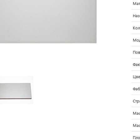
Мат
Наз
Кол
Мо
Пов
Фак
Цве
Фаб
Стр
Мас
Мас
Пло