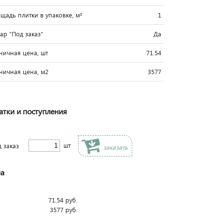
щадь плитки в упаковке, м²
1
вар "Под заказ"
Да
ничная цена, шт
71.54
ничная цена, м2
3577
атки и поступления
шт
д заказ
заказать
а
71.54
руб.
3577
руб.