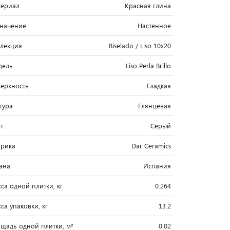
ериал
Красная глина
начение
Настенное
лекция
Biselado / Liso 10x20
дель
Liso Perla Brillo
ерхность
Гладкая
тура
Глянцевая
т
Серый
рика
Dar Ceramics
ана
Испания
са одной плитки, кг
0.264
са упаковки, кг
13.2
щадь одной плитки, м²
0.02