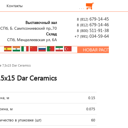
Контакты
. . .
679-14-45
8 (812)
Выставочный зал
679-14-46
8 (812)
СПб, Б. Сампсониевский пр.,70
511-91-38
8 (800)
Склад
034-59-64
+7 (991)
СПб, Менделеевcкая ул, 6А
НОВАЯ РАСПРОДАЖА!!!
e 7,5x15 Dar Ceramics
,5x15 Dar Ceramics
на, м
0.15
ина, м
0.075
ичество в упаковке (шт)
60