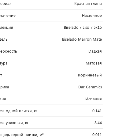
ериал
Красная глина
начение
Настенное
лекция
Biselado / Liso 7,5x15
дель
Biselado Marron Mate
ерхность
Гладкая
тура
Матовая
т
Коричневый
рика
Dar Ceramics
ана
Испания
са одной плитки, кг
0.141
са упаковки, кг
8.44
щадь одной плитки, м²
0.011