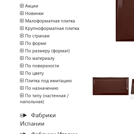
Акции
Новинки
Малоформатная плитка
Крупноформатная плитка
По странам
По форме
По размеру (формат)
По материалу
По поверхности
По цвету
Плитка под имитацию
По назначению
По типу (настенная /
напольная)
Фабрики
Испании