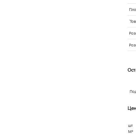
Пло
`То
Роз
Роз
Ост
По
Цен
шт
М²