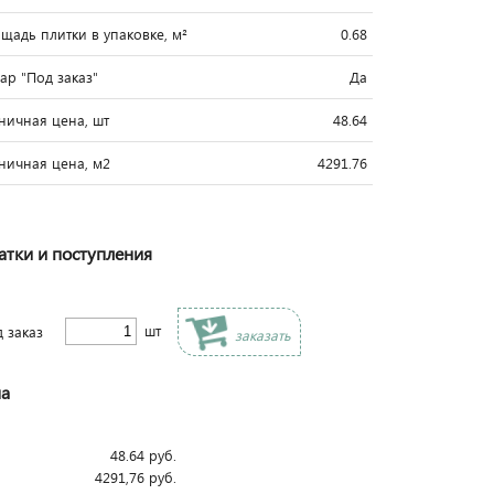
щадь плитки в упаковке, м²
0.68
вар "Под заказ"
Да
ничная цена, шт
48.64
ничная цена, м2
4291.76
атки и поступления
шт
д заказ
заказать
а
48.64
руб.
4291,76
руб.