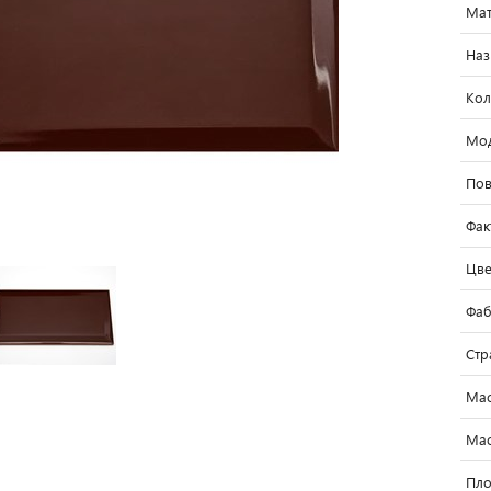
Мат
Наз
Кол
Мо
Пов
Фак
Цве
Фаб
Стр
Мас
Мас
Пло