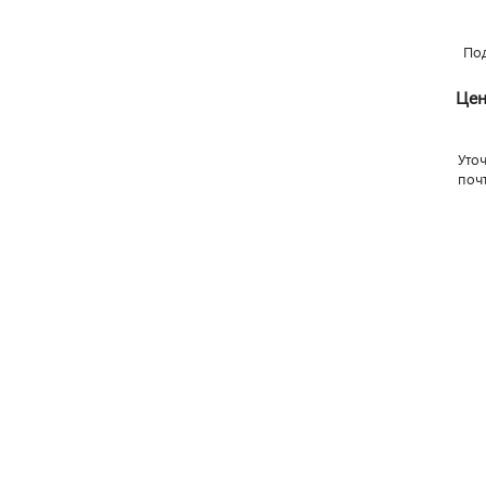
По
Цен
Уто
поч