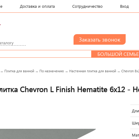
le
Доставка и оплата
Сотрудничество
Вход
.
БОЛЬШОЙ СЕМЬЕ СКИДКА
→
Плитка для ванной
→
По назначению
→
Настенная плитка для ванной
→
Сhevron 8х
итка Chevron L Finish Hematite 6x12 - He
Дли
Шир
Мат