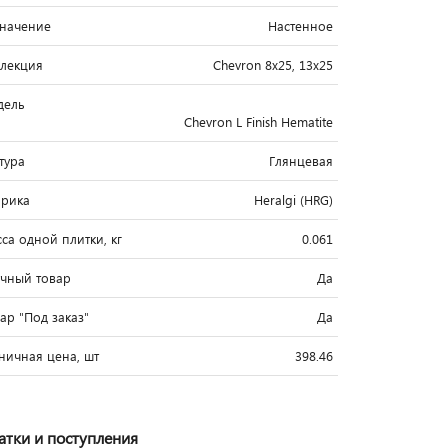
начение
Настенное
лекция
Chevron 8x25, 13x25
дель
Chevron L Finish Hematite
тура
Глянцевая
рика
Heralgi (HRG)
са одной плитки, кг
0.061
чный товар
Да
вар "Под заказ"
Да
ничная цена, шт
398.46
атки и поступления