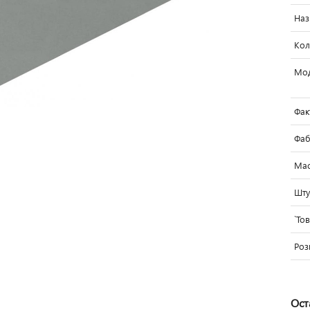
Наз
Кол
Мо
Фак
Фаб
Мас
Шту
`То
Роз
Ост