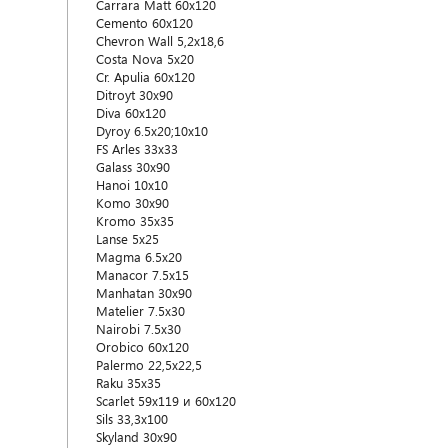
Carrara Matt 60x120
Cemento 60x120
Chevron Wall 5,2x18,6
Costa Nova 5x20
Cr. Apulia 60x120
Ditroyt 30x90
Diva 60x120
Dyroy 6.5x20;10x10
FS Arles 33x33
Galass 30x90
Hanoi 10x10
Komo 30x90
Kromo 35x35
Lanse 5x25
Magma 6.5x20
Manacor 7.5x15
Manhatan 30x90
Matelier 7.5x30
Nairobi 7.5x30
Orobico 60x120
Palermo 22,5x22,5
Raku 35x35
Scarlet 59x119 и 60х120
Sils 33,3x100
Skyland 30x90