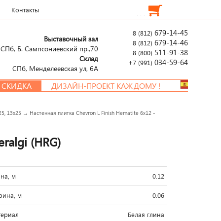
Контакты
. . .
679-14-45
8 (812)
Выставочный зал
679-14-46
8 (812)
СПб, Б. Сампсониевский пр.,70
511-91-38
8 (800)
Склад
034-59-64
+7 (991)
СПб, Менделеевcкая ул, 6А
ДИЗАЙН-ПРОЕКТ КАЖДОМУ !
25, 13х25
→
Настенная плитка Chevron L Finish Hematite 6x12 -
ralgi (HRG)
на, м
0.12
ина, м
0.06
ериал
Белая глина