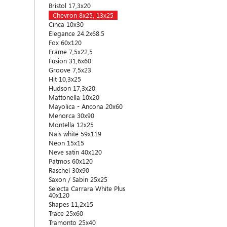
Bristol 17,3x20
Chevron 8x25, 13x25
Cinca 10x30
Elegance 24.2x68.5
Fox 60x120
Frame 7,5x22,5
Fusion 31,6x60
Groove 7,5x23
Hit 10,3x25
Hudson 17,3x20
Mattonella 10x20
Mayolica - Ancona 20x60
Menorca 30x90
Montella 12x25
Nais white 59x119
Neon 15x15
Neve satin 40x120
Patmos 60x120
Raschel 30x90
Saxon / Sabin 25x25
Selecta Carrara White Plus
40x120
Shapes 11,2x15
Trace 25x60
Tramonto 25x40