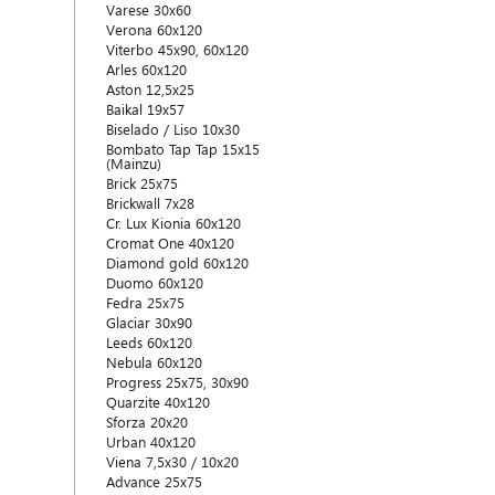
Varese 30x60
Verona 60x120
Viterbo 45x90, 60x120
Arles 60x120
Aston 12,5x25
Baikal 19x57
Biselado / Liso 10x30
Bombato Tap Tap 15x15
(Mainzu)
Brick 25x75
Brickwall 7x28
Cr. Lux Kionia 60x120
Cromat One 40x120
Diamond gold 60x120
Duomo 60x120
Fedra 25x75
Glaciar 30x90
Leeds 60x120
Nebula 60x120
Progress 25x75, 30x90
Quarzite 40x120
Sforza 20x20
Urban 40x120
Viena 7,5x30 / 10x20
Advance 25x75