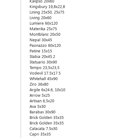
Kalipso 20x60
Kingsbury 19,8x22,8
Lining 25x50, 25x75
Living 20x60
Lumiere 60x120
Materika 25x75
Montblanc 20x50
Nepal 30x45
Paonazzo 60x120
Patine 15x15
Stabia 20x45.2
Statuario 30x90
Tempo 23,5x23,5
Vodevil 17.5x17.5
Whitehall 45x90
Ziro 36x80
Argile 6x24.6; 10x10
Arrow 5x25
Artisan 6,5x20
Ava 5x30
Barabas 30x90
Brick Golden 35x35
Brick Golden 35x35
Calacata 7.5x30
Capri 35x35