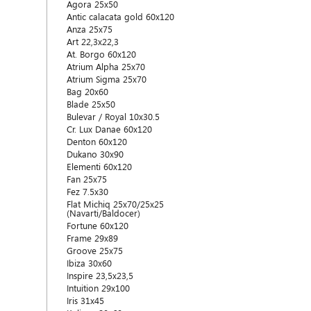
Agora 25x50
Antic calacata gold 60x120
Anza 25x75
Art 22,3x22,3
At. Borgo 60x120
Atrium Alpha 25x70
Atrium Sigma 25x70
Bag 20x60
Blade 25x50
Bulevar / Royal 10x30.5
Cr. Lux Danae 60x120
Denton 60x120
Dukano 30x90
Elementi 60x120
Fan 25x75
Fez 7.5x30
Flat Michiq 25x70/25x25
(Navarti/Baldocer)
Fortune 60x120
Frame 29x89
Groove 25x75
Ibiza 30x60
Inspire 23,5x23,5
Intuition 29x100
Iris 31x45