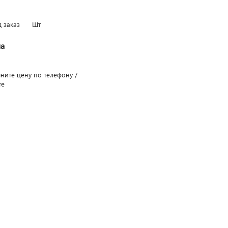
д заказ
Шт
а
чните цену по телефону /
те