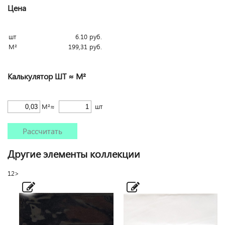
Цена
шт
6.10
руб.
М²
199,31
руб.
Калькулятор ШТ ≈ М²
М²≈
шт
Рассчитать
Другие элементы коллекции
1
2
>