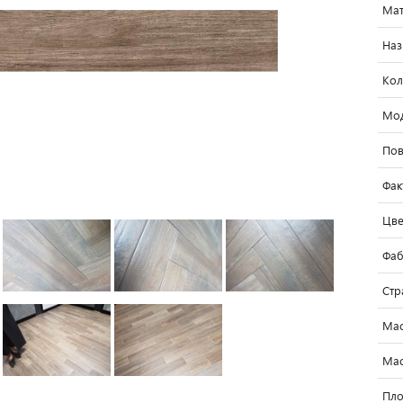
Мат
Наз
Кол
Мо
Пов
Фак
Цве
Фаб
Стр
Мас
Мас
Пло