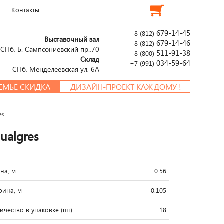
Контакты
. . .
679-14-45
8 (812)
Выставочный зал
679-14-46
8 (812)
СПб, Б. Сампсониевский пр.,70
511-91-38
8 (800)
Склад
034-59-64
+7 (991)
СПб, Менделеевcкая ул, 6А
КИДКА
ДИЗАЙН-ПРОЕКТ КАЖДОМУ !
es
ualgres
на, м
0.56
ина, м
0.105
ичество в упаковке (шт)
18