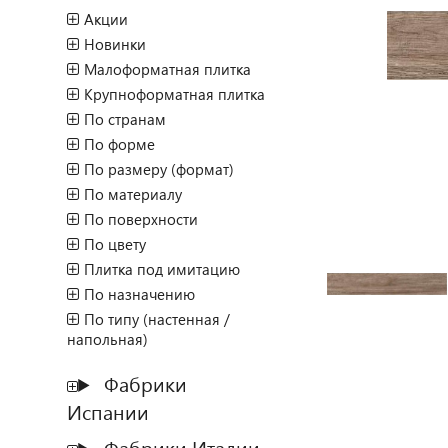
Акции
Новинки
Малоформатная плитка
Крупноформатная плитка
По странам
По форме
По размеру (формат)
По материалу
По поверхности
По цвету
Плитка под имитацию
По назначению
По типу (настенная /
напольная)
Фабрики
Испании