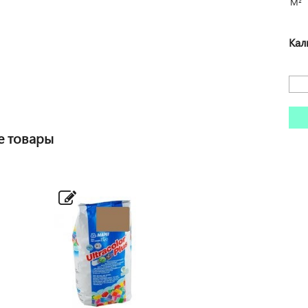
М²
Кал
е товары