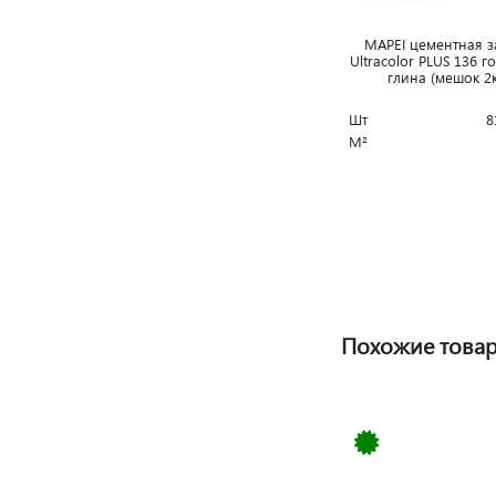
MAPEI цементная з
Ultracolor PLUS 136 
глина (мешок 2
Шт
8
М²
Похожие това