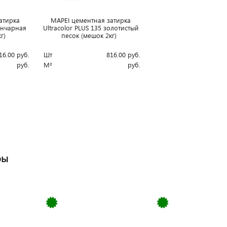
атирка
MAPEI цементная затирка
гончарная
Ultracolor PLUS 135 золотистый
кг)
песок (мешок 2кг)
16.00
руб.
Шт
816.00
руб.
руб.
М²
руб.
ры