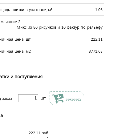
щадь плитки в упаковке, м²
1.06
мечание 2
Микс из 80 рисунков и 10 фактур по рельефу
ничная цена, шт
222.11
ничная цена, м2
3771.68
атки и поступления
Шт
д заказ
заказать
а
222.11
руб.