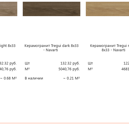
ight 8x33
Керамогранит Tregui dark 8x33
Керамогранит Tregui n
- Navarti
8x33 - Navarti
32.32
руб.
Шт
132.32
руб.
Шт
12
40,76
руб.
М²
5040,76
руб.
М²
4681
~ 0.68 М²
В наличии
~ 0.21 М²