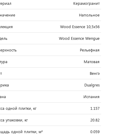
ериал
Керамогранит
начение
Напольное
лекция
Wood Essence 10,5x56
дель
Wood Essence Wengue
ерхность
Рельефная
тура
Матовая
т
Венгэ
рика
Dualgres
ана
Испания
са одной плитки, кг
1.157
са упаковки, кг
20.82
щадь одной плитки, м²
0.059