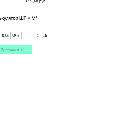
3771,68
руб.
ькулятор ШТ ≈ М²
М²≈
Шт
Рассчитать