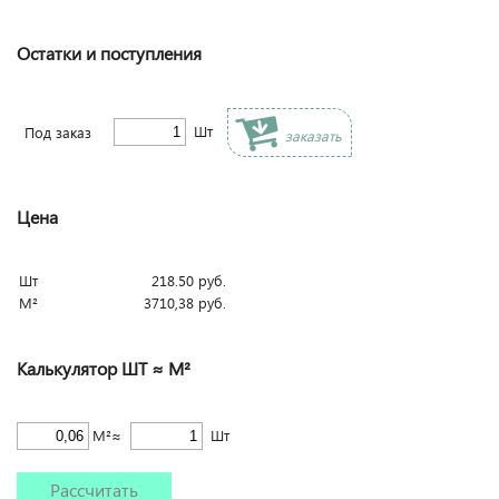
Остатки и поступления
Шт
Под заказ
заказать
Цена
Шт
218.50
руб.
М²
3710,38
руб.
Калькулятор ШТ ≈ М²
М²≈
Шт
Рассчитать