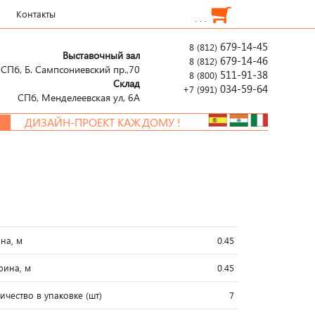
Контакты
. . .
679-14-45
8 (812)
Выставочный зал
679-14-46
8 (812)
СПб, Б. Сампсониевский пр.,70
511-91-38
8 (800)
Склад
034-59-64
+7 (991)
СПб, Менделеевcкая ул, 6А
ДИЗАЙН-ПРОЕКТ КАЖДОМУ !
на, м
0.45
ина, м
0.45
ичество в упаковке (шт)
7