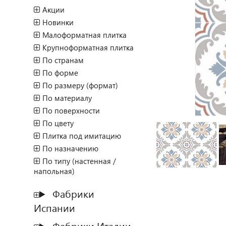
Акции
Новинки
Малоформатная плитка
Крупноформатная плитка
По странам
По форме
По размеру (формат)
По материалу
По поверхности
По цвету
Плитка под имитацию
По назначению
По типу (настенная /
напольная)
Фабрики
Испании