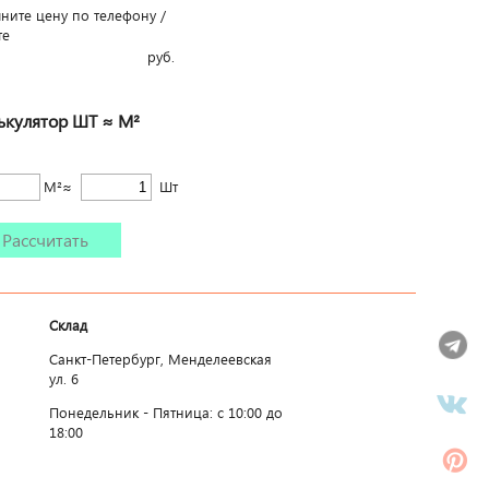
чните цену по телефону /
те
руб.
ькулятор ШТ ≈ М²
М²≈
Шт
Рассчитать
Склад
Санкт-Петербург, Менделеевская
ул. 6
Понедельник - Пятница: c 10:00 до
18:00