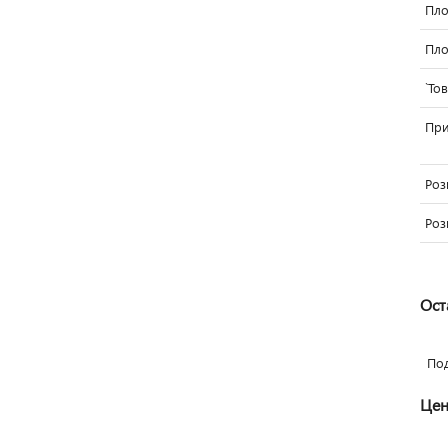
Пло
Пло
`То
Пр
Роз
Роз
Ост
По
Цен