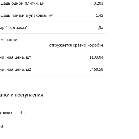
щадь одной плитки, м²
0.203
щадь плитки в упаковке, м²
1.42
вар "Под заказ"
Да
имечание
отгружается кратно коробке
ничная цена, шт
1103.04
ничная цена, м2
5460.59
атки и поступления
д заказ
Шт
а