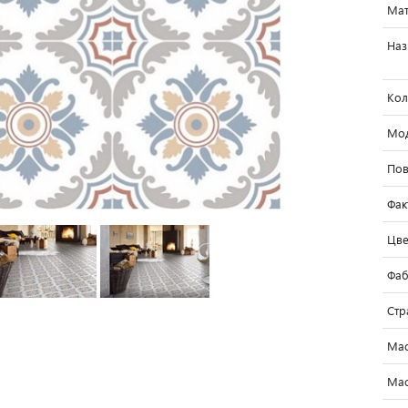
Мат
Наз
Кол
Мо
Пов
Фак
Цве
Фаб
Стр
Мас
Мас