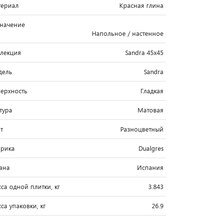
ериал
Красная глина
начение
Напольное / настенное
лекция
Sandra 45x45
дель
Sandra
ерхность
Гладкая
тура
Матовая
т
Разноцветный
рика
Dualgres
ана
Испания
са одной плитки, кг
3.843
са упаковки, кг
26.9