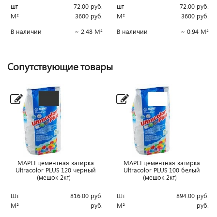
шт
72.00
руб.
шт
72.00
руб.
М²
3600
руб.
М²
3600
руб.
В наличии
~ 2.48 М²
В наличии
~ 0.94 М²
Сопутствующие товары
MAPEI цементная затирка
MAPEI цементная затирка
Ultracolor PLUS 120 черный
Ultracolor PLUS 100 белый
(мешок 2кг)
(мешок 2кг)
Шт
816.00
руб.
Шт
894.00
руб.
М²
руб.
М²
руб.