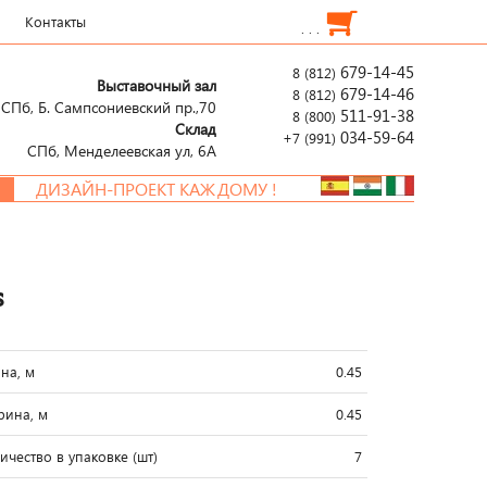
Контакты
. . .
679-14-45
8 (812)
Выставочный зал
679-14-46
8 (812)
СПб, Б. Сампсониевский пр.,70
511-91-38
8 (800)
Склад
034-59-64
+7 (991)
СПб, Менделеевcкая ул, 6А
ДИЗАЙН-ПРОЕКТ КАЖДОМУ !
s
на, м
0.45
ина, м
0.45
ичество в упаковке (шт)
7