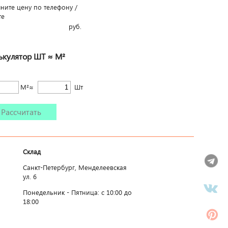
чните цену по телефону /
те
руб.
ькулятор ШТ ≈ М²
М²≈
Шт
Рассчитать
Склад
Санкт-Петербург, Менделеевская
ул. 6
Понедельник - Пятница: c 10:00 до
18:00