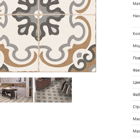
Мат
Наз
Кол
Мо
Пов
Фак
Цве
Фаб
Стр
Мас
Мас