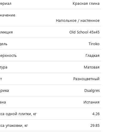
ериал
Красная глина
начение
Напольное / настенное
лекция
Old School 45x45
дель
Tiroko
ерхность
Гладкая
тура
Матовая
т
Разноцветный
рика
Dualgres
ана
Испания
са одной плитки, кг
4.26
са упаковки, кг
29.85