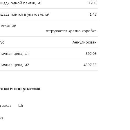
щадь одной плитки, м²
0.203
щадь плитки в упаковке, м²
1.42
имечание
отгружается кратно коробке
тус
Аннулирован
ничная цена, шт
892.03
ничная цена, м2
4397.33
атки и поступления
д заказ
Шт
а