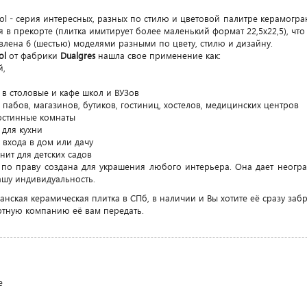
 - серия интересных, разных по стилю и цветовой палитре керамогра
в прекорте (плитка имитирует более маленький формат 22,5x22,5), что 
влена 6 (шестью) моделями разными по цвету, стилю и дизайну.
ol
от фабрики
Dualgres
нашла свое применение как:
й,
в столовые и кафе школ и ВУЗов
абов, магазинов, бутиков, гостиниц, хостелов, медицинских центров
стинные комнаты
для кухни
входа в дом или дачу
ит для детских садов
 праву создана для украшения любого интерьера. Она дает неогран
шу индивидуальность.
ская керамическая плитка в СПб, в наличии и Вы хотите её сразу забр
ртную компанию её вам передать.
е