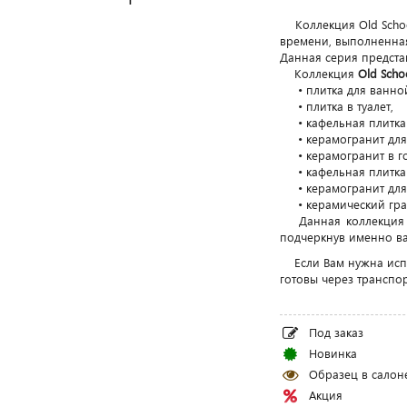
Коллекция Old School
времени, выполненная 
Данная серия предста
Коллекция
Old Scho
• плитка для ванно
• плитка в туалет,
• кафельная плитка 
• керамогранит для п
• керамогранит в го
• кафельная плитка 
• керамогранит для 
• керамический гран
Данная коллекция по
подчеркнув именно ва
Если Вам нужна испан
готовы через транспо
Под заказ
Новинка
Образец в салон
Акция