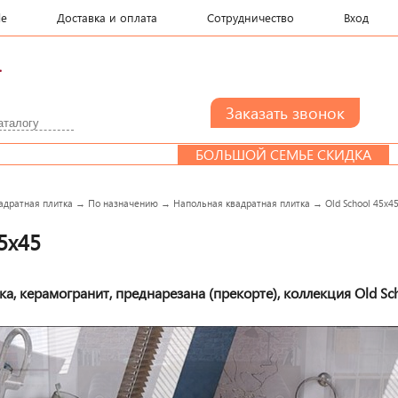
le
Доставка и оплата
Сотрудничество
Вход
.
БОЛЬШОЙ СЕМЬЕ СКИДКА
ДИЗАЙ
адратная плитка
→
По назначению
→
Напольная квадратная плитка
→
Old School 45x4
5x45
а, керамогранит, преднарезана (прекорте), коллекция Old Sch