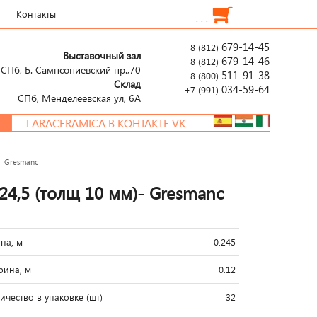
Контакты
. . .
679-14-45
8 (812)
Выставочный зал
679-14-46
8 (812)
СПб, Б. Сампсониевский пр.,70
511-91-38
8 (800)
Склад
034-59-64
+7 (991)
СПб, Менделеевcкая ул, 6А
LARACERAMICA В КОНТАКТЕ VK
)- Gresmanc
x24,5 (толщ 10 мм)- Gresmanc
на, м
0.245
ина, м
0.12
ичество в упаковке (шт)
32