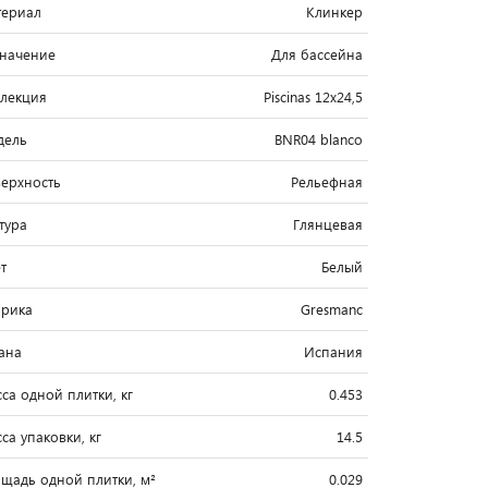
ериал
Клинкер
начение
Для бассейна
лекция
Piscinas 12x24,5
дель
BNR04 blanco
ерхность
Рельефная
тура
Глянцевая
т
Белый
рика
Gresmanc
ана
Испания
са одной плитки, кг
0.453
са упаковки, кг
14.5
щадь одной плитки, м²
0.029