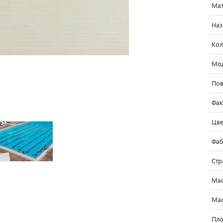
Мат
Наз
Кол
Мо
Пов
Фак
Цве
Фаб
Стр
Мас
Мас
Пло