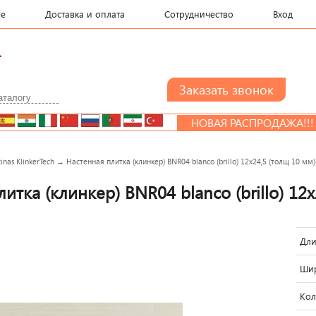
le
Доставка и оплата
Сотрудничество
Вход
.
НОВАЯ РАСПРОДАЖА!!!
cinas KlinkerTech
→
Наcтенная плитка (клинкер) BNR04 blanco (brillo) 12x24,5 (толщ 10 мм
итка (клинкер) BNR04 blanco (brillo) 12
Дли
Шир
Кол