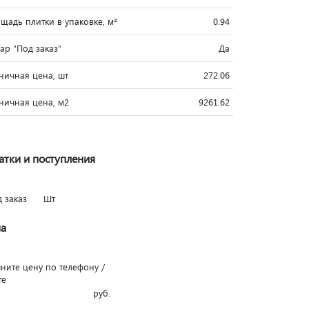
щадь плитки в упаковке, м²
0.94
вар "Под заказ"
Да
ничная цена, шт
272.06
ничная цена, м2
9261.62
атки и поступления
д заказ
Шт
а
чните цену по телефону /
те
руб.