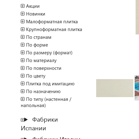
Акции
Новинки
Малоформатная плитка
Крупноформатная плитка
По странам
По форме
По размеру (формат)
По материалу
По поверхности
По цвету
Плитка под имитацию
По назначению
По типу (настенная /
напольная)
Фабрики
Испании