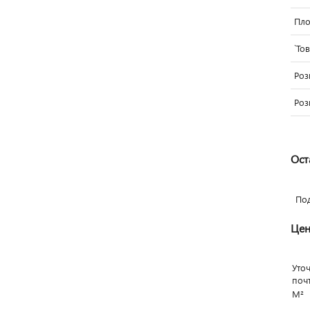
Пло
`То
Роз
Роз
Ост
По
Цен
Уто
поч
М²