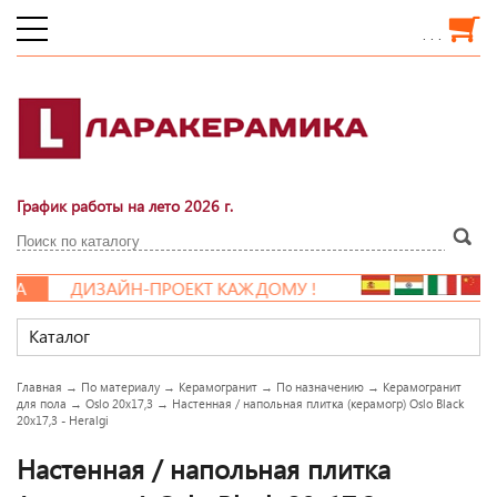
. . .
График работы на лето 2026 г.
А
ДИЗАЙН-ПРОЕКТ КАЖДОМУ !
Каталог
Главная
→
По материалу
→
Керамогранит
→
По назначению
→
Керамогранит
для пола
→
Oslo 20x17,3
→
Настенная / напольная плитка (керамогр) Oslo Black
20x17,3 - Heralgi
Настенная / напольная плитка