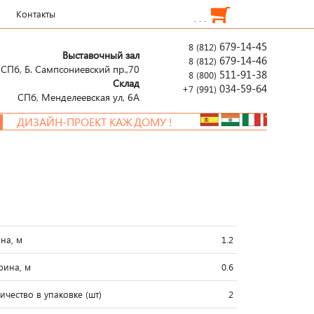
Контакты
. . .
679-14-45
8 (812)
Выставочный зал
679-14-46
8 (812)
СПб, Б. Сампсониевский пр.,70
511-91-38
8 (800)
Склад
034-59-64
+7 (991)
СПб, Менделеевcкая ул, 6А
ДИЗАЙН-ПРОЕКТ КАЖДОМУ !
на, м
1.2
ина, м
0.6
ичество в упаковке (шт)
2