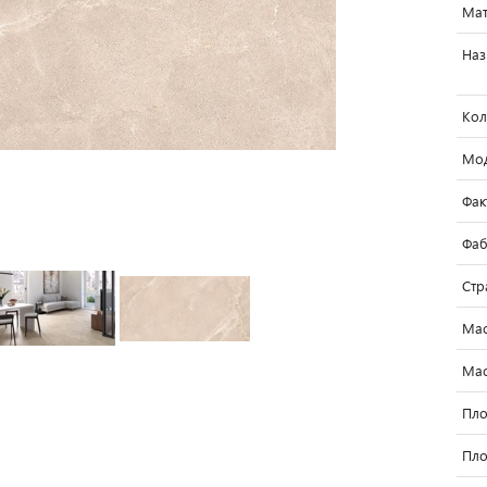
Мат
Наз
Кол
Мо
Фак
Фаб
Стр
Мас
Мас
Пло
Пло