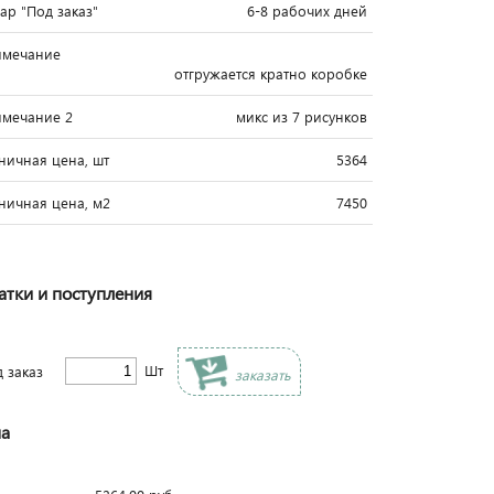
вар "Под заказ"
6-8 рабочих дней
имечание
отгружается кратно коробке
мечание 2
микс из 7 рисунков
ничная цена, шт
5364
ничная цена, м2
7450
атки и поступления
Шт
д заказ
заказать
а