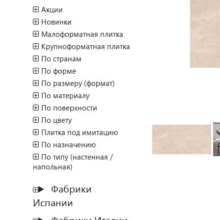
Акции
Новинки
Малоформатная плитка
Крупноформатная плитка
По странам
По форме
По размеру (формат)
По материалу
По поверхности
По цвету
Плитка под имитацию
По назначению
По типу (настенная /
напольная)
Фабрики
Испании