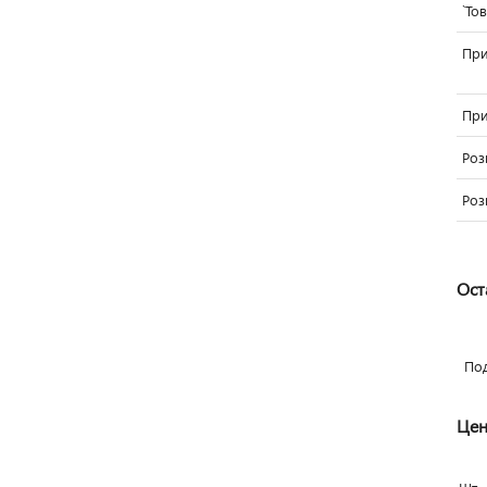
`То
Пр
При
Роз
Роз
Ост
По
Цен