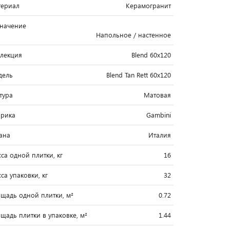
ериал
Керамогранит
начение
Напольное / настенное
лекция
Blend 60x120
дель
Blend Tan Rett 60x120
тура
Матовая
рика
Gambini
ана
Италия
са одной плитки, кг
16
са упаковки, кг
32
щадь одной плитки, м²
0.72
щадь плитки в упаковке, м²
1.44