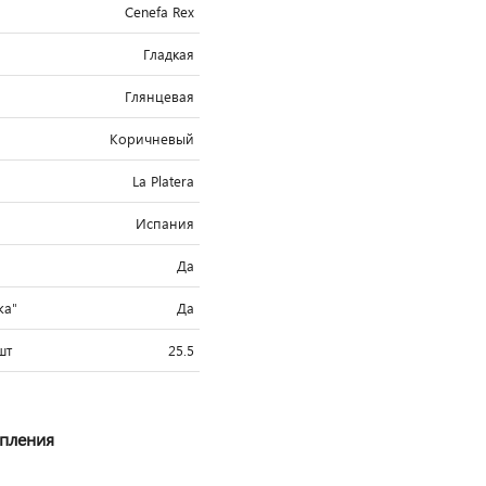
Cenefa Rex
Гладкая
Глянцевая
Коричневый
La Platera
Испания
Да
жа"
Да
шт
25.5
упления