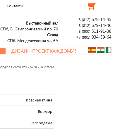
Контакты
. . .
679-14-45
8 (812)
Выставочный зал
679-14-46
8 (812)
СПб, Б. Сампсониевский пр.,70
511-91-38
8 (800)
Склад
034-59-64
+7 (991)
СПб, Менделеевcкая ул, 6А
ДИЗАЙН-ПРОЕКТ КАЖДОМУ !
Бордюр Cenefa Rex 7,5x20 - La Platera
Красная глина
Бордюр
Распродажа