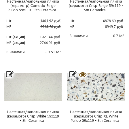
Наcтенная/напольная плитка
Наcтенная/напольная плитка
(керамогр) Comodo Beige
(керамогр) Crisp Beige 59x119 -
Pulido 59x119 - Stn Ceramica
Stn Ceramica
Шт
3463.92
руб.
Шт
4878.69
руб.
М²
4948,46
руб.
М²
6949,7
руб.
В наличии
~ 0.7 М²
Шт
(акция)
1921.44
руб.
М²
(акция)
2744,91
руб.
В наличии
~ 3.51 М²
Наcтенная/напольная плитка
Наcтенная/напольная плитка
(керамогр) Crisp White 59x119
(керамогр) Crisp XL White
- Stn Ceramica
Pulido 59x119 - Stn Ceramica