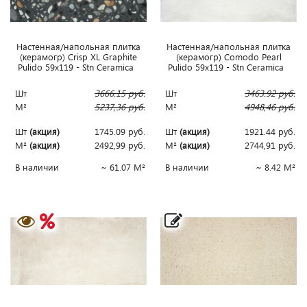
Наcтенная/напольная плитка
Наcтенная/напольная плитка
(керамогр) Crisp XL Graphite
(керамогр) Comodo Pearl
Pulido 59x119 - Stn Ceramica
Pulido 59x119 - Stn Ceramica
Шт
3666.15
руб.
Шт
3463.92
руб.
М²
5237,36
руб.
М²
4948,46
руб.
Шт
(акция)
1745.09
руб.
Шт
(акция)
1921.44
руб.
М²
(акция)
2492,99
руб.
М²
(акция)
2744,91
руб.
В наличии
~ 61.07 М²
В наличии
~ 8.42 М²