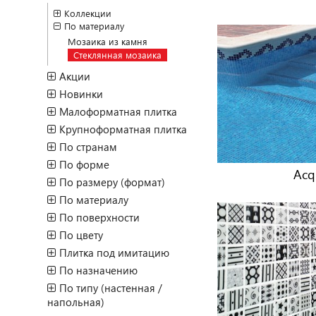
Коллекции
По материалу
Мозаика из камня
Стеклянная мозаика
Акции
Новинки
Малоформатная плитка
Крупноформатная плитка
По странам
По форме
Acq
По размеру (формат)
По материалу
По поверхности
По цвету
Плитка под имитацию
По назначению
По типу (настенная /
напольная)