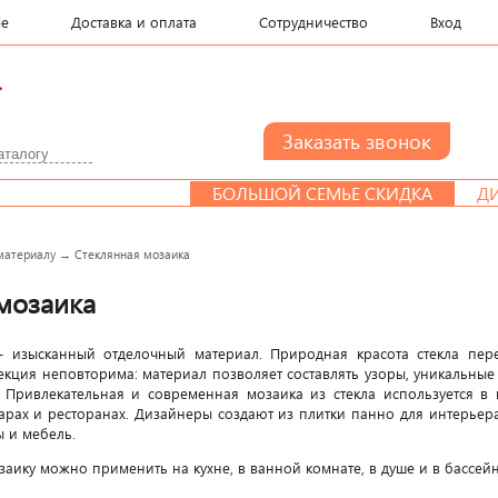
le
Доставка и оплата
Сотрудничество
Вход
.
БОЛЬШОЙ СЕМЬЕ СКИДКА
ДИЗАЙН-ПРОЕКТ КАЖДОМ
материалу
→
Стеклянная мозаика
мозаика
– изысканный отделочный материал. Природная красота стекла пере
екция неповторима: материал позволяет составлять узоры, уникальные 
 Привлекательная и современная мозаика из стекла используется в 
 барах и ресторанах. Дизайнеры создают из плитки панно для интерье
 и мебель.
заику можно применить на кухне, в ванной комнате, в душе и в бассейн