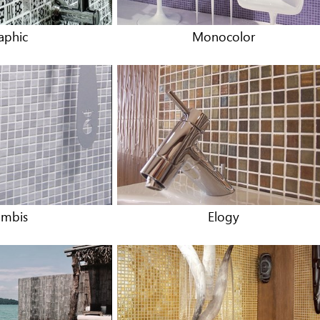
aphic
Monocolor
mbis
Elogy