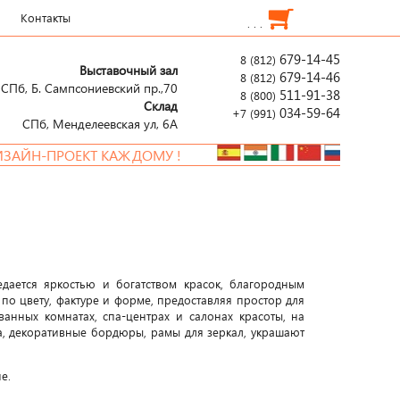
Контакты
. . .
679-14-45
8 (812)
Выставочный зал
679-14-46
8 (812)
СПб, Б. Сампсониевский пр.,70
511-91-38
8 (800)
Склад
034-59-64
+7 (991)
СПб, Менделеевcкая ул, 6А
У !
НОВАЯ РАСПР
дается яркостью и богатством красок, благородным
по цвету, фактуре и форме, предоставляя простор для
ванных комнатах, спа-центрах и салонах красоты, на
ра, декоративные бордюры, рамы для зеркал, украшают
е.