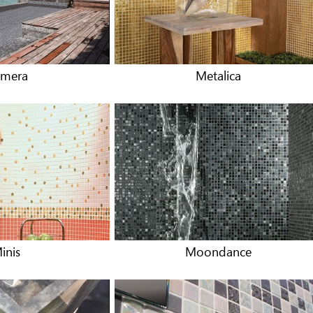
mera
Metalica
inis
Moondance