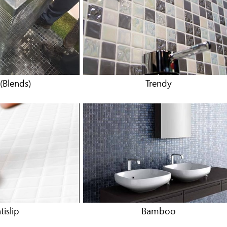
 (Blends)
Trendy
tislip
Bamboo