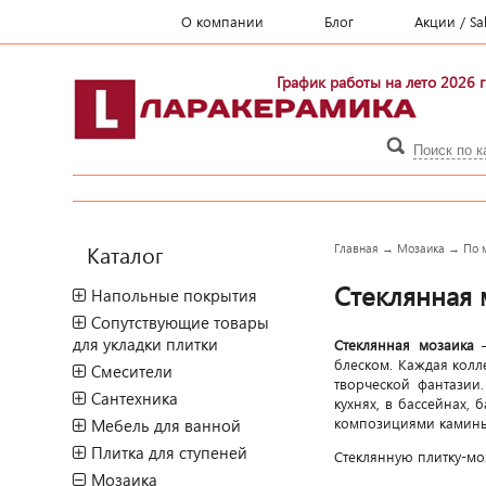
О компании
Блог
Акции / Sa
График работы на лето 2026 г
Каталог
Главная
→
Мозаика
→
По 
Стеклянная 
Напольные покрытия
Сопутствующие товары
для укладки плитки
Стеклянная мозаика
блеском. Каждая колл
Смесители
творческой фантазии.
Сантехника
кухнях, в бассейнах,
композициями камины
Мебель для ванной
Плитка для ступеней
Стеклянную плитку-мо
Мозаика