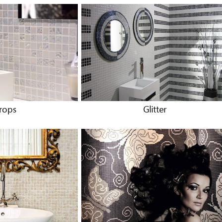
rops
Glitter