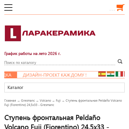
. . .
График работы на лето 2026 г.
ДКА
ДИЗАЙН-ПРОЕКТ КАЖДОМУ !
Каталог
Главная
→
Gresmanc
→
Volcano
→
Fuji
→
Ступень фронтальная Peldaño Volcano
Fuji (Fiorentino) 24,5x33 - Gresmanc
Ступень фронтальная Peldaño
Volcano Fuji (Fiorentino) 24,5x33 -