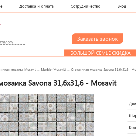
le
Доставка и оплата
Сотрудничество
Вход
.
БОЛЬШОЙ СЕМЬЕ СКИДКА
Д
лянная мозаика Mosavit
→
Marble (Mosavit)
→
Стеклянная мозаика Savona 31,6x31,6 - Mo
озаика Savona 31,6x31,6 - Mosavit
Дли
Шир
Кол