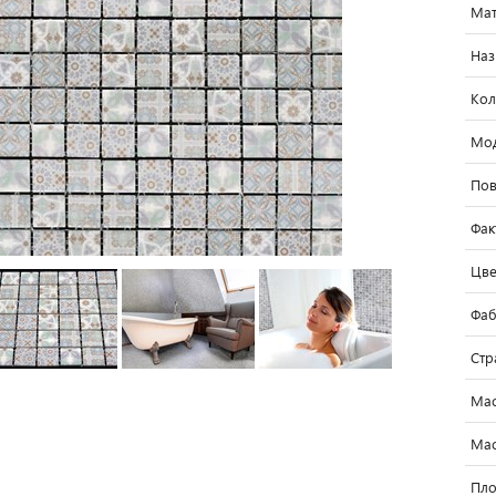
Мат
Наз
Кол
Мо
Пов
Фак
Цве
Фаб
Стр
Мас
Мас
Пло