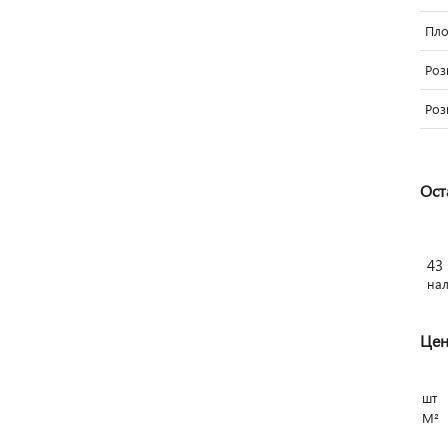
Пло
Роз
Роз
Ост
43
на
Цен
шт
М²