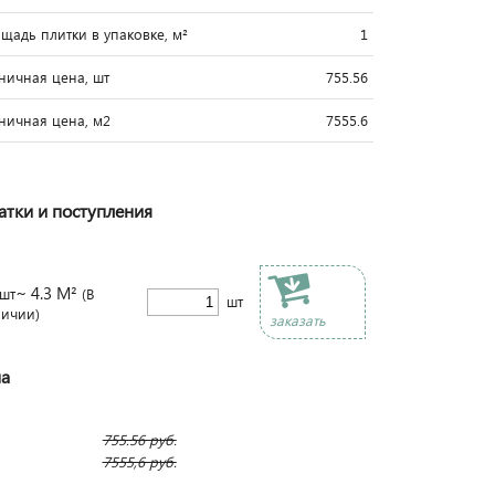
щадь плитки в упаковке, м²
1
ничная цена, шт
755.56
ничная цена, м2
7555.6
атки и поступления
~ 4.3 М²
шт
(В
шт
личии)
заказать
а
755.56
руб.
7555,6
руб.