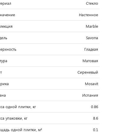
ериал
Стекло
начение
Настенное
лекция
Marble
дель
Savona
ерхность
Гладкая
тура
Матовая
т
Сиреневый
рика
Mosavit
ана
Испания
са одной плитки, кг
0.86
са упаковки, кг
8.6
щадь одной плитки, м²
0.1