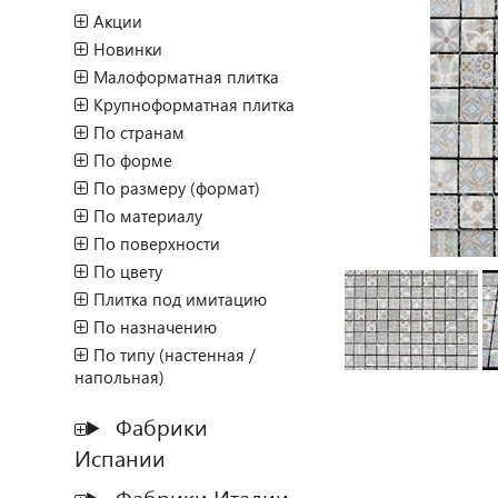
Акции
Новинки
Малоформатная плитка
Крупноформатная плитка
По странам
По форме
По размеру (формат)
По материалу
По поверхности
По цвету
Плитка под имитацию
По назначению
По типу (настенная /
напольная)
Фабрики
Испании