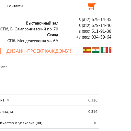
Контакты
. . .
679-14-45
8 (812)
Выставочный зал
679-14-46
8 (812)
СПб, Б. Сампсониевский пр.,70
511-91-38
8 (800)
Склад
034-59-64
+7 (991)
СПб, Менделеевcкая ул, 6А
ИЗАЙН-ПРОЕКТ КАЖДОМУ !
savit
на, м
0.316
ина, м
0.316
ичество в упаковке (шт)
10