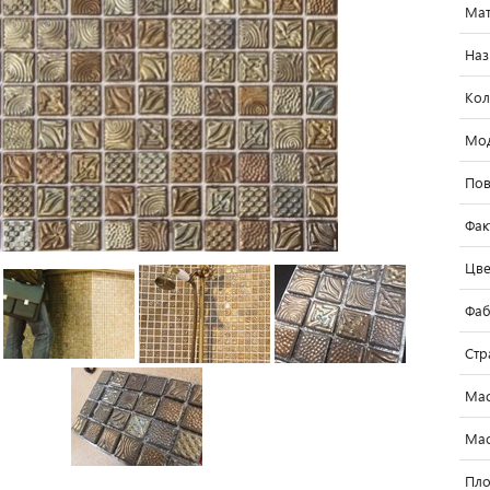
Мат
Наз
Кол
Мо
Пов
Фак
Цве
Фаб
Стр
Мас
Мас
Пло