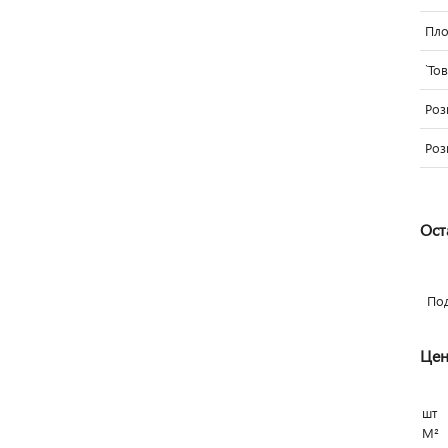
Пло
`То
Роз
Роз
Ост
По
Цен
шт
М²