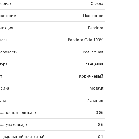
ериал
Стекло
начение
Настенное
лекция
Pandora
дель
Pandora Oda 100%
ерхность
Рельефная
тура
Глянцевая
т
Коричневый
рика
Mosavit
ана
Испания
са одной плитки, кг
0.86
са упаковки, кг
8.6
щадь одной плитки, м²
0.1