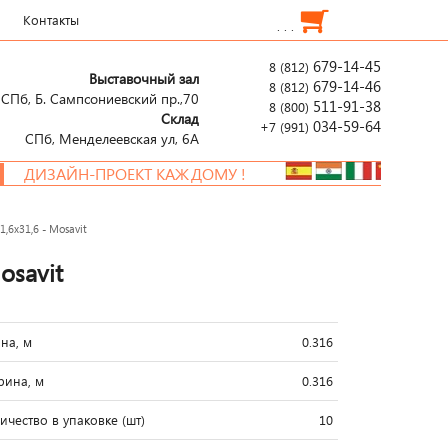
Контакты
. . .
679-14-45
8 (812)
Выставочный зал
679-14-46
8 (812)
СПб, Б. Сампсониевский пр.,70
511-91-38
8 (800)
Склад
034-59-64
+7 (991)
СПб, Менделеевcкая ул, 6А
ИЗАЙН-ПРОЕКТ КАЖДОМУ !
,6x31,6 - Mosavit
osavit
на, м
0.316
ина, м
0.316
ичество в упаковке (шт)
10