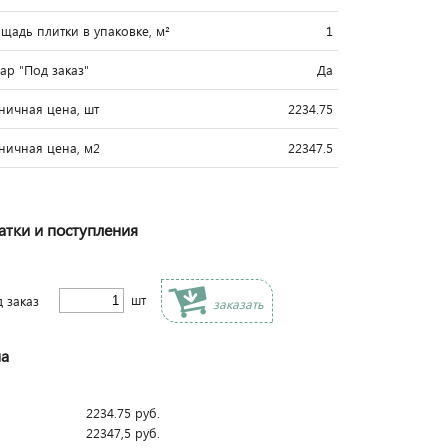
щадь плитки в упаковке, м²
1
вар "Под заказ"
Да
ничная цена, шт
2234.75
ничная цена, м2
22347.5
атки и поступления
шт
д заказ
заказать
а
2234.75
руб.
22347,5
руб.