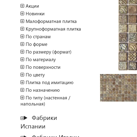
Акции
Новинки
Малоформатная плитка
Крупноформатная плитка
По странам
По форме
По размеру (формат)
По материалу
По поверхности
По цвету
Плитка под имитацию
По назначению
По типу (настенная /
напольная)
Фабрики
Испании