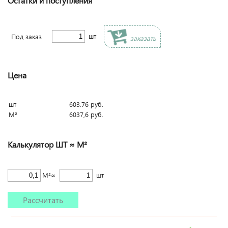
Остатки и поступления
шт
Под заказ
заказать
Цена
шт
603.76
руб.
М²
6037,6
руб.
Калькулятор ШТ ≈ М²
М²≈
шт
Рассчитать