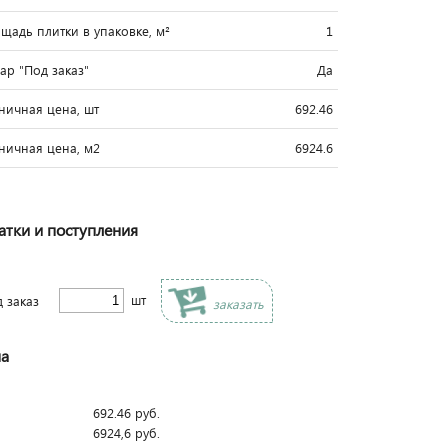
щадь плитки в упаковке, м²
1
вар "Под заказ"
Да
ничная цена, шт
692.46
ничная цена, м2
6924.6
атки и поступления
шт
д заказ
заказать
а
692.46
руб.
6924,6
руб.