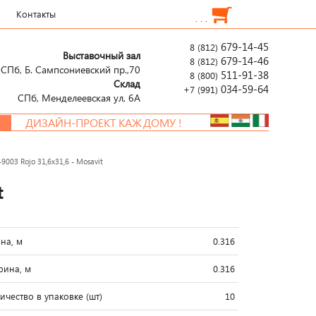
Контакты
. . .
679-14-45
8 (812)
Выставочный зал
679-14-46
8 (812)
СПб, Б. Сампсониевский пр.,70
511-91-38
8 (800)
Склад
034-59-64
+7 (991)
СПб, Менделеевcкая ул, 6А
ДИЗАЙН-ПРОЕКТ КАЖДОМУ !
003 Rojo 31,6x31,6 - Mosavit
t
на, м
0.316
ина, м
0.316
ичество в упаковке (шт)
10