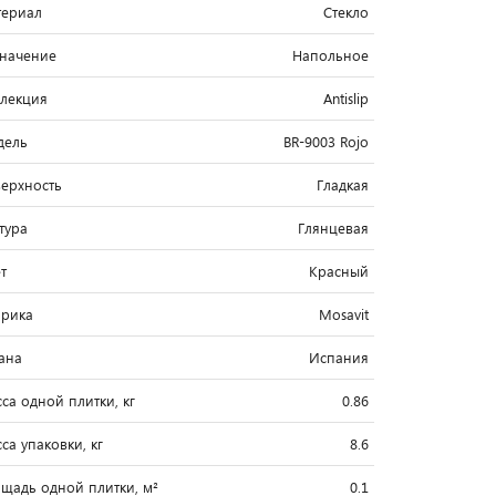
ериал
Стекло
начение
Напольное
лекция
Antislip
дель
BR-9003 Rojo
ерхность
Гладкая
тура
Глянцевая
т
Красный
рика
Mosavit
ана
Испания
са одной плитки, кг
0.86
са упаковки, кг
8.6
щадь одной плитки, м²
0.1