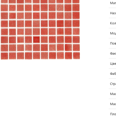
Мат
Наз
Кол
Мо
Пов
Фак
Цве
Фаб
Стр
Мас
Мас
Пло