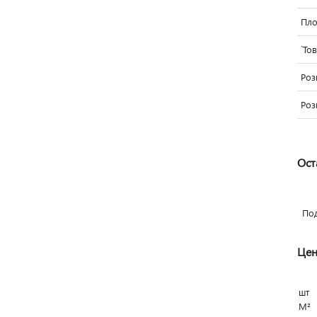
Пло
`То
Роз
Роз
Ост
По
Цен
шт
М²