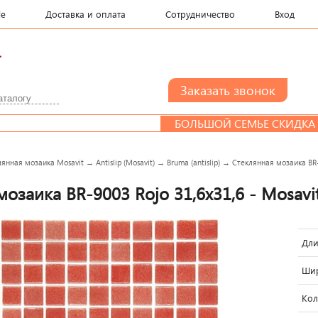
le
Доставка и оплата
Сотрудничество
Вход
.
БОЛЬШОЙ СЕМЬЕ СКИДКА
лянная мозаика Mosavit
→
Antislip (Mosavit)
→
Bruma (antislip)
→
Стеклянная мозаика BR-9
озаика BR-9003 Rojo 31,6x31,6 - Mosavi
Дли
Шир
Кол