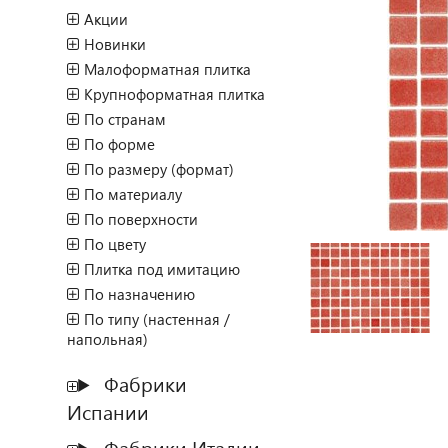
Акции
Новинки
Малоформатная плитка
Крупноформатная плитка
По странам
По форме
По размеру (формат)
По материалу
По поверхности
По цвету
Плитка под имитацию
По назначению
По типу (настенная /
напольная)
Фабрики
Испании