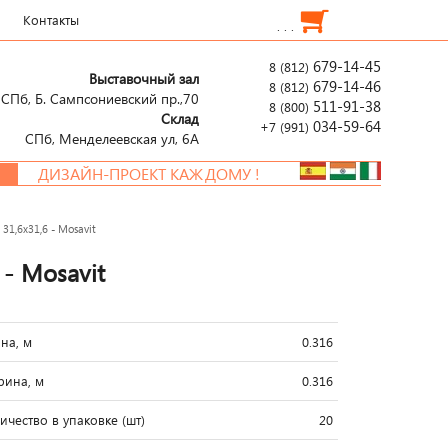
Контакты
. . .
679-14-45
8 (812)
Выставочный зал
679-14-46
8 (812)
СПб, Б. Сампсониевский пр.,70
511-91-38
8 (800)
Склад
034-59-64
+7 (991)
СПб, Менделеевcкая ул, 6А
ДИЗАЙН-ПРОЕКТ КАЖДОМУ !
31,6x31,6 - Mosavit
 - Mosavit
на, м
0.316
ина, м
0.316
ичество в упаковке (шт)
20