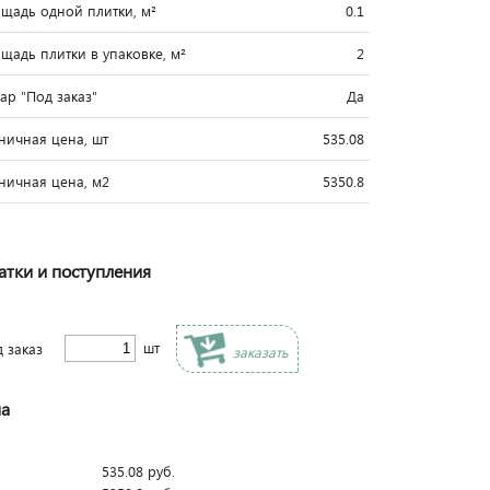
щадь одной плитки, м²
0.1
щадь плитки в упаковке, м²
2
вар "Под заказ"
Да
ничная цена, шт
535.08
ничная цена, м2
5350.8
атки и поступления
шт
д заказ
заказать
а
535.08
руб.