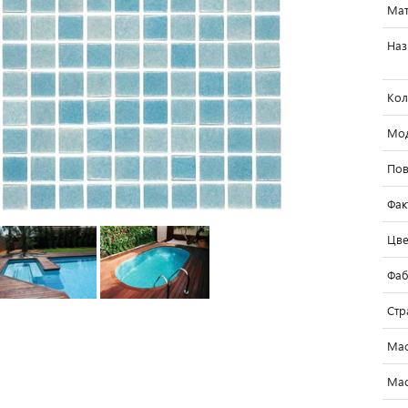
Мат
Наз
Кол
Мо
Пов
Фак
Цве
Фаб
Стр
Мас
Мас