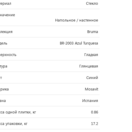
ериал
Стекло
начение
Напольное / настенное
лекция
Bruma
дель
BR-2003 Azul Turquesa
ерхность
Гладкая
тура
Глянцевая
т
Синий
рика
Mosavit
ана
Испания
са одной плитки, кг
0.86
са упаковки, кг
17.2