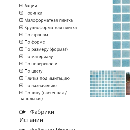
Акции
Новинки
Малоформатная плитка
Крупноформатная плитка
По странам
По форме
По размеру (формат)
По материалу
По поверхности
По цвету
Плитка под имитацию
По назначению
По типу (настенная /
напольная)
Фабрики
Испании