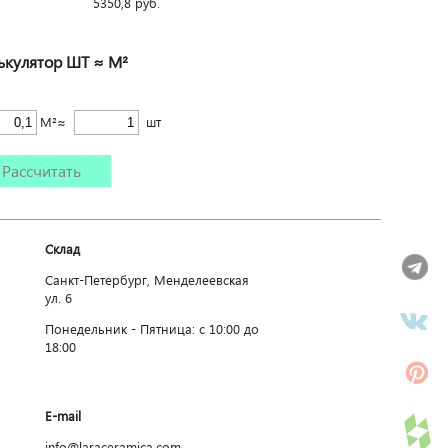
5350,8
руб.
ькулятор ШТ ≈ М²
М²≈
шт
Рассчитать
Склад
Санкт-Петербург, Менделеевская
ул. 6
Понедельник - Пятница: c 10:00 до
18:00
E-mail
info@laraceramica.com