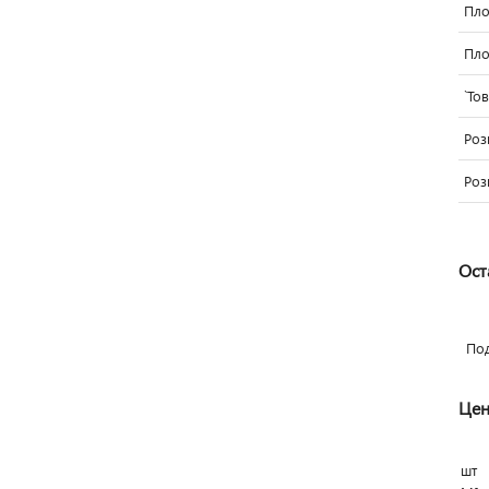
Пло
Пло
`То
Роз
Роз
Ост
По
Цен
шт