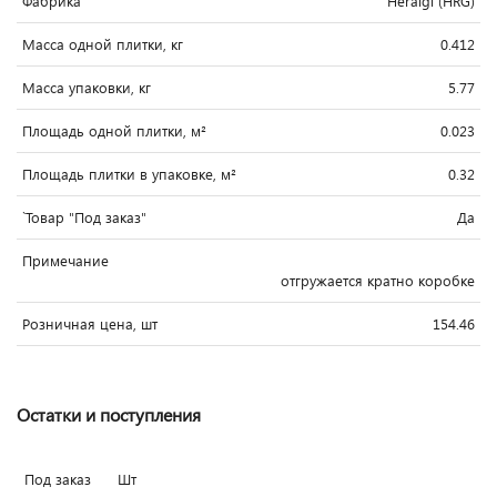
Фабрика
Heralgi (HRG)
Масса одной плитки, кг
0.412
Масса упаковки, кг
5.77
Площадь одной плитки, м²
0.023
Площадь плитки в упаковке, м²
0.32
`Товар "Под заказ"
Да
Примечание
отгружается кратно коробке
Розничная цена, шт
154.46
Остатки и поступления
Под заказ
Шт