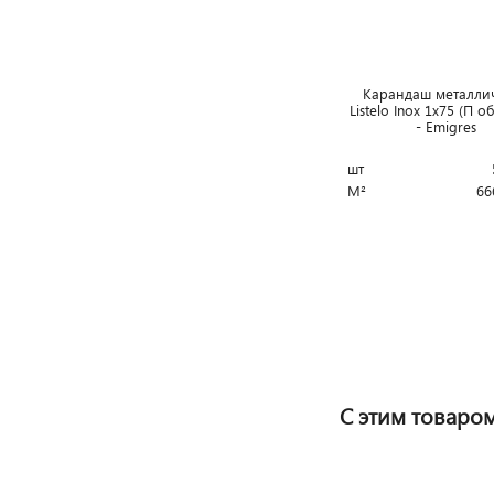
Карандаш металли
Listelo Inox 1x75 (П 
- Emigres
шт
М²
66
С этим товаро