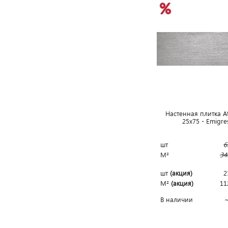
Настенная плитка At
25x75 - Emigr
шт
6
М²
34
шт
(акция)
2
М²
(акция)
11
В наличии
~