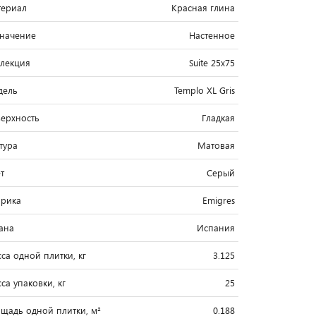
ериал
Красная глина
начение
Настенное
лекция
Suite 25x75
дель
Templo XL Gris
ерхность
Гладкая
тура
Матовая
т
Серый
рика
Emigres
ана
Испания
са одной плитки, кг
3.125
са упаковки, кг
25
щадь одной плитки, м²
0.188