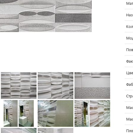
Мат
Наз
Кол
Мо
Пов
Фак
Цве
Фаб
Стр
Мас
Мас
Пло