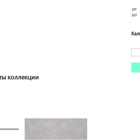
шт
М²
Кал
ты коллекции