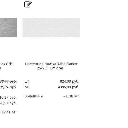
las Gris
Настенная плитка Atlas Blanco
es
25x75 - Emigres
38.44
руб.
шт
824.08
руб.
05,01
руб.
М²
4395,09
руб.
В наличии
~ 0.38 М²
10.17
руб.
20,91
руб.
 12.41 М²