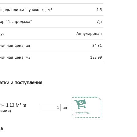
щадь плитки в упаковке, м²
1.5
вар "Распродажа"
Да
тус
Аннулирован
ничная цена, шт
34.31
ничная цена, м2
182.99
атки и поступления
~ 1.13 М²
т
(В
шт
личии)
заказать
а