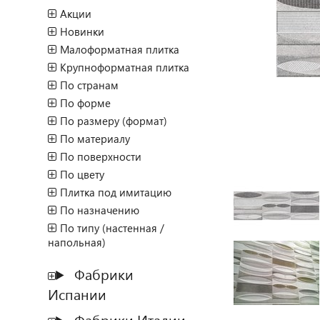
Акции
Новинки
Малоформатная плитка
Крупноформатная плитка
По странам
По форме
По размеру (формат)
По материалу
По поверхности
По цвету
Плитка под имитацию
По назначению
По типу (настенная /
напольная)
Фабрики
Испании