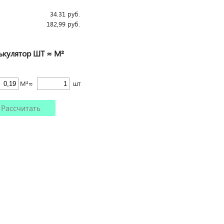
34.31
руб.
182,99
руб.
ькулятор ШТ ≈ М²
М²≈
шт
Рассчитать