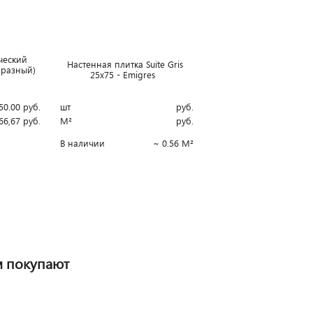
ческий
Настенная плитка Suite Gris
образный)
25x75 - Emigres
50.00
руб.
шт
руб.
66,67
руб.
М²
руб.
В наличии
~ 0.56 М²
м покупают