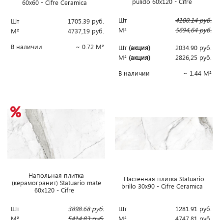
pulido 60x120 - Cifre
60x60 - Cifre Ceramica
Шт
4100.14
руб.
Шт
1705.39
руб.
М²
5694,64
руб.
М²
4737,19
руб.
В наличии
~ 0.72 М²
Шт
(акция)
2034.90
руб.
М²
(акция)
2826,25
руб.
В наличии
~ 1.44 М²
Напольная плитка
Наcтенная плитка Statuario
(керамогранит) Statuario mate
brillo 30x90 - Cifre Ceramica
60x120 - Cifre
Шт
3898.68
руб.
Шт
1281.91
руб.
М²
5414,83
руб.
М²
4747,81
руб.