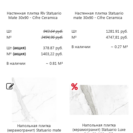
Настенная плитка Rlv Statuario
Настенная плитка Statuario
Mate 30x90 - Cifre Ceramica
mate 30x90 - Cifre Ceramica
Шт
943.64
руб.
Шт
1281.91
руб.
М²
3494,96
руб.
М²
4747,81
руб.
В наличии
~ 0.27 М²
Шт
(акция)
378.87
руб.
М²
(акция)
1403,22
руб.
В наличии
~ 0.81 М²
Напольная плитка
Напольная плитка
(керамогранит) Statuario Luxe
(керамогранит) Statuario mate