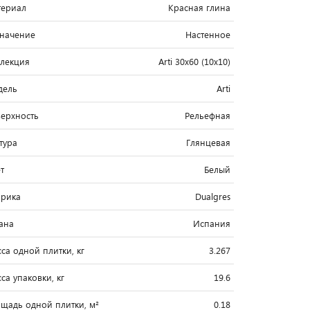
ериал
Красная глина
начение
Настенное
лекция
Arti 30x60 (10x10)
дель
Arti
ерхность
Рельефная
тура
Глянцевая
т
Белый
рика
Dualgres
ана
Испания
са одной плитки, кг
3.267
са упаковки, кг
19.6
щадь одной плитки, м²
0.18