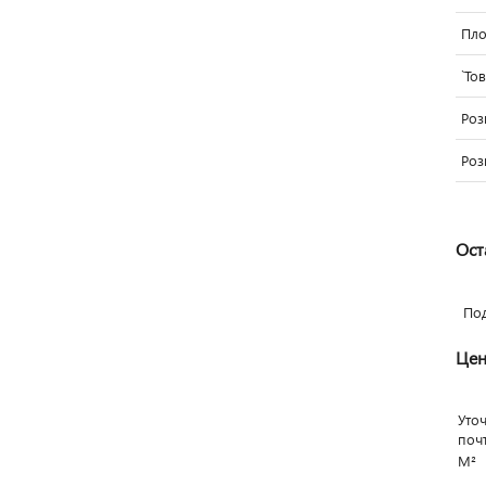
Пло
`То
Роз
Роз
Ост
По
Цен
Уто
поч
М²