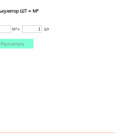
ькулятор ШТ ≈ М²
М²≈
Шт
Рассчитать