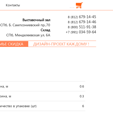
Контакты
. . .
679-14-45
8 (812)
Выставочный зал
679-14-46
8 (812)
СПб, Б. Сампсониевский пр.,70
511-91-38
8 (800)
Склад
034-59-64
+7 (991)
СПб, Менделеевcкая ул, 6А
СКИДКА
ДИЗАЙН-ПРОЕКТ КАЖДОМУ !
на, м
0.6
ина, м
0.3
ичество в упаковке (шт)
6