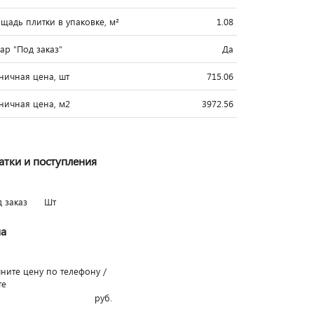
щадь плитки в упаковке, м²
1.08
вар "Под заказ"
Да
ничная цена, шт
715.06
ничная цена, м2
3972.56
атки и поступления
д заказ
Шт
а
чните цену по телефону /
те
руб.