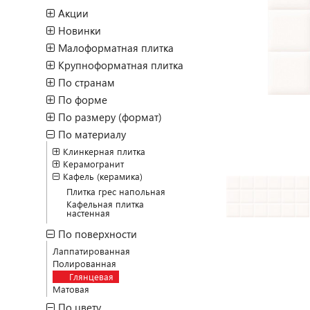
Акции
Новинки
Малоформатная плитка
Крупноформатная плитка
По странам
По форме
По размеру (формат)
По материалу
Клинкерная плитка
Керамогранит
Кафель (керамика)
Плитка грес напольная
Кафельная плитка
настенная
По поверхности
Лаппатированная
Полированная
Глянцевая
Матовая
По цвету