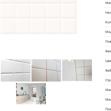
Мат
Наз
Кол
Мо
Пов
Фак
Цве
Фаб
Стр
Мас
Мас
Пло