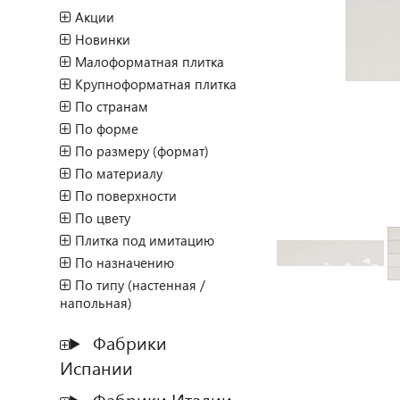
Акции
Новинки
Малоформатная плитка
Крупноформатная плитка
По странам
По форме
По размеру (формат)
По материалу
По поверхности
По цвету
Плитка под имитацию
По назначению
По типу (настенная /
напольная)
Фабрики
Испании