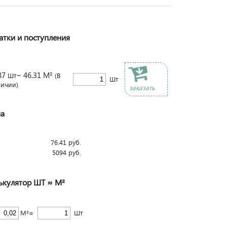
атки и поступления
87
~ 46.31 М²
Шт
(В
Шт
личии)
заказать
а
76.41
руб.
5094
руб.
ькулятор ШТ ≈ М²
М²≈
Шт