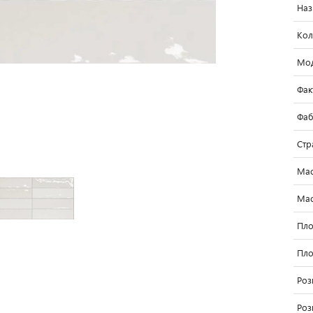
Наз
Кол
Мо
Фак
Фаб
Стр
Мас
Мас
Пло
Пло
Роз
Роз