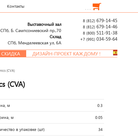
Контакты
. . .
679-14-45
8 (812)
Выставочный зал
679-14-46
8 (812)
СПб, Б. Сампсониевский пр.,70
511-91-38
8 (800)
Склад
034-59-64
+7 (991)
СПб, Менделеевcкая ул, 6А
ИДКА
ДИЗАЙН-ПРОЕКТ КАЖДОМУ !
mics (CVA)
cs (CVA)
на, м
0.3
ина, м
0.05
ичество в упаковке (шт)
34