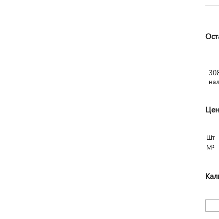
Ост
30
на
Цен
Шт
М²
Кал