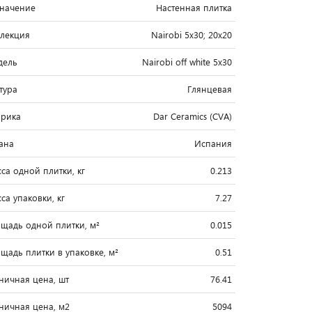
начение
Настенная плитка
лекция
Nairobi 5x30; 20x20
дель
Nairobi off white 5x30
тура
Глянцевая
рика
Dar Ceramics (CVA)
ана
Испания
са одной плитки, кг
0.213
са упаковки, кг
7.27
щадь одной плитки, м²
0.015
щадь плитки в упаковке, м²
0.51
ничная цена, шт
76.41
ничная цена, м2
5094