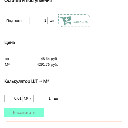
Остатки и поступления
шт
Под заказ
заказать
Цена
шт
48.64
руб.
М²
4291,76
руб.
Калькулятор ШТ ≈ М²
М²≈
шт
Рассчитать