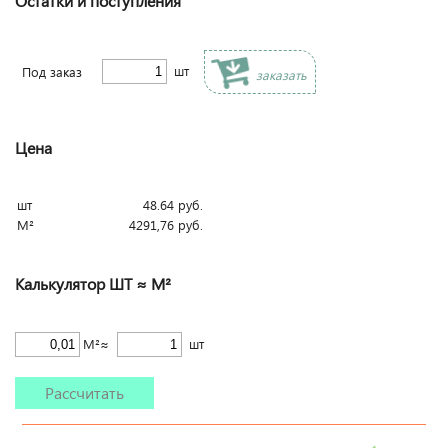
Остатки и поступления
шт
Под заказ
заказать
Цена
шт
48.64
руб.
М²
4291,76
руб.
Калькулятор ШТ ≈ М²
М²≈
шт
Рассчитать