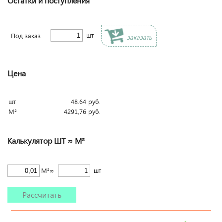
Остатки и поступления
шт
Под заказ
заказать
Цена
шт
48.64
руб.
М²
4291,76
руб.
Калькулятор ШТ ≈ М²
М²≈
шт
Рассчитать