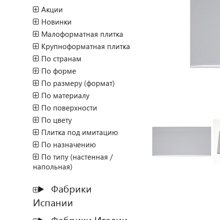
Акции
Новинки
Малоформатная плитка
Крупноформатная плитка
По странам
По форме
По размеру (формат)
По материалу
По поверхности
По цвету
Плитка под имитацию
По назначению
По типу (настенная /
напольная)
Фабрики
Испании