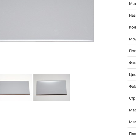
Мат
Наз
Кол
Мо
Пов
Фак
Цве
Фаб
Стр
Мас
Мас
Пло