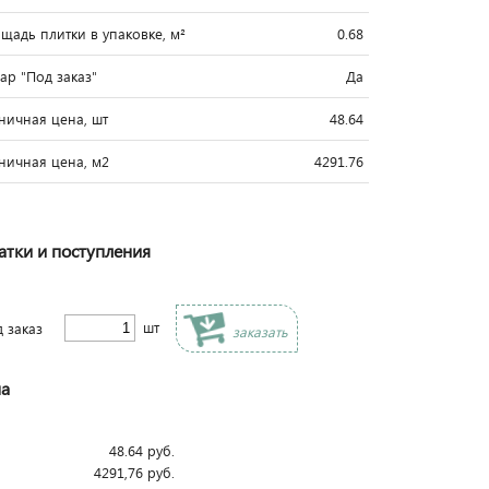
щадь плитки в упаковке, м²
0.68
вар "Под заказ"
Да
ничная цена, шт
48.64
ничная цена, м2
4291.76
атки и поступления
шт
д заказ
заказать
а
48.64
руб.
4291,76
руб.