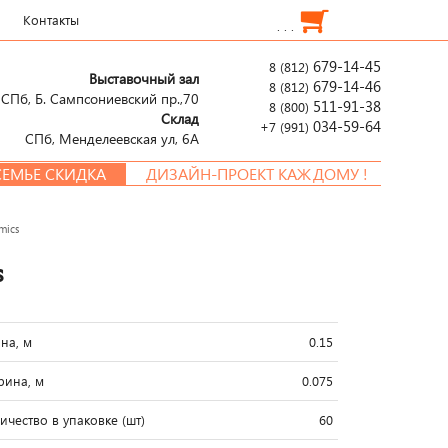
Контакты
. . .
679-14-45
8 (812)
Выставочный зал
679-14-46
8 (812)
СПб, Б. Сампсониевский пр.,70
511-91-38
8 (800)
Склад
034-59-64
+7 (991)
СПб, Менделеевcкая ул, 6А
ЬЕ СКИДКА
ДИЗАЙН-ПРОЕКТ КАЖДОМУ !
mics
s
на, м
0.15
ина, м
0.075
ичество в упаковке (шт)
60