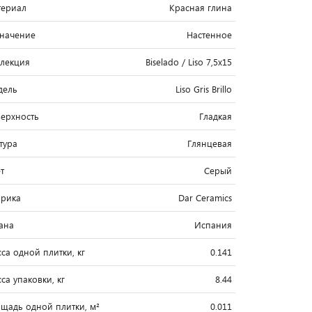
ериал
Красная глина
начение
Настенное
лекция
Biselado / Liso 7,5x15
дель
Liso Gris Brillo
ерхность
Гладкая
тура
Глянцевая
т
Серый
рика
Dar Ceramics
ана
Испания
са одной плитки, кг
0.141
са упаковки, кг
8.44
щадь одной плитки, м²
0.011