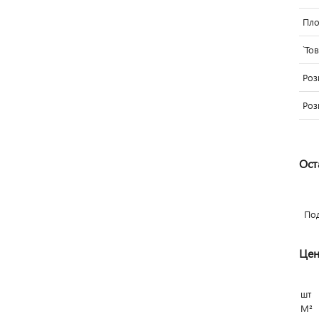
Пло
`То
Роз
Роз
Ост
По
Цен
шт
М²