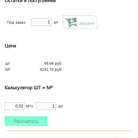
Остатки и поступления
шт
Под заказ
заказать
Цена
шт
48.64
руб.
М²
4291,76
руб.
Калькулятор ШТ ≈ М²
М²≈
шт
Рассчитать