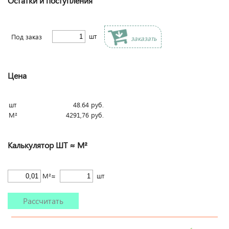
Остатки и поступления
шт
Под заказ
заказать
Цена
шт
48.64
руб.
М²
4291,76
руб.
Калькулятор ШТ ≈ М²
М²≈
шт
Рассчитать