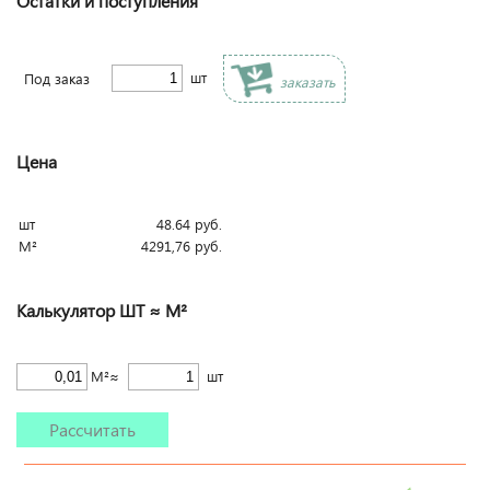
Остатки и поступления
шт
Под заказ
заказать
Цена
шт
48.64
руб.
М²
4291,76
руб.
Калькулятор ШТ ≈ М²
М²≈
шт
Рассчитать