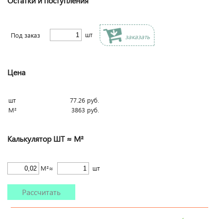
Остатки и поступления
шт
Под заказ
заказать
Цена
шт
77.26
руб.
М²
3863
руб.
Калькулятор ШТ ≈ М²
М²≈
шт
Рассчитать