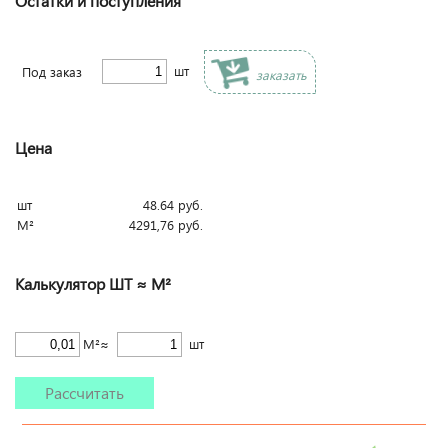
Остатки и поступления
шт
Под заказ
заказать
Цена
шт
48.64
руб.
М²
4291,76
руб.
Калькулятор ШТ ≈ М²
М²≈
шт
Рассчитать