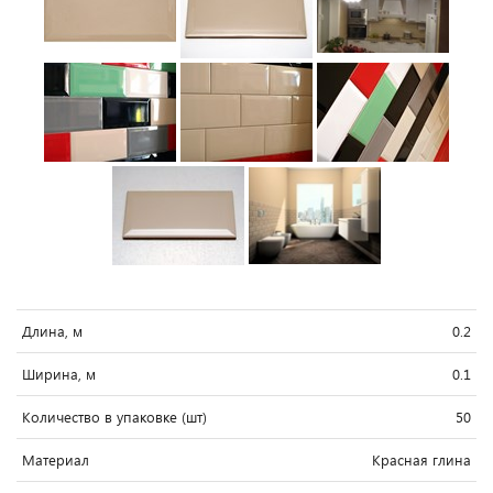
Длина, м
0.2
Ширина, м
0.1
Количество в упаковке (шт)
50
Материал
Красная глина