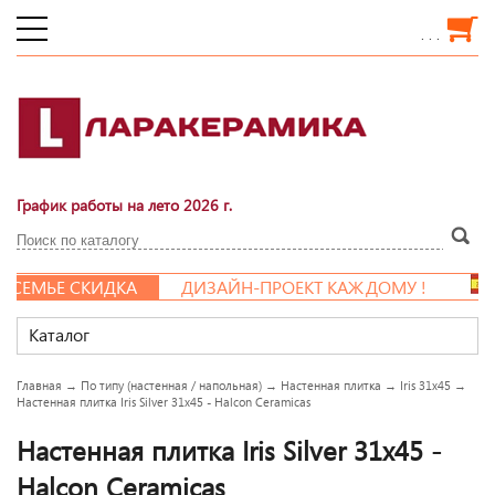
. . .
График работы на лето 2026 г.
МЬЕ СКИДКА
ДИЗАЙН-ПРОЕКТ КАЖДОМУ !
Каталог
Главная
→
По типу (настенная / напольная)
→
Настенная плитка
→
Iris 31x45
→
Настенная плитка Iris Silver 31x45 - Halcon Ceramicas
Настенная плитка Iris Silver 31x45 -
Halcon Ceramicas